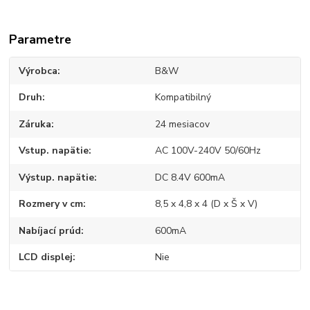
Parametre
Výrobca
B&W
Druh
Kompatibilný
Záruka
24 mesiacov
Vstup. napätie
AC 100V-240V 50/60Hz
Výstup. napätie
DC 8.4V 600mA
Rozmery v cm
8,5 x 4,8 x 4 (D x Š x V)
Nabíjací prúd
600mA
LCD displej
Nie