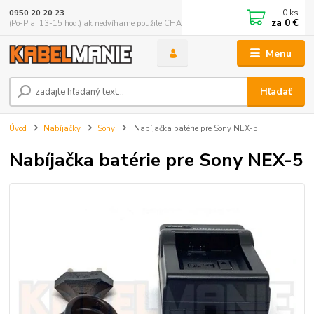
0
ks
0950 20 20 23
za
0 €
(Po-Pia, 13-15 hod.) ak nedvíhame použite CHATBOX
Menu
Hľadať
Úvod
Nabíjačky
Sony
Nabíjačka batérie pre Sony NEX-5
Nabíjačka batérie pre Sony NEX-5