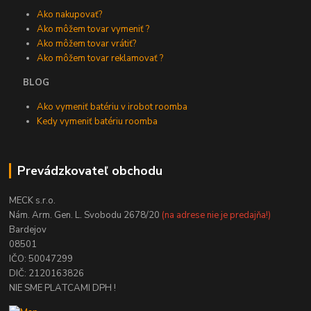
Ako nakupovať?
Ako môžem tovar vymeniť ?
Ako môžem tovar vrátiť?
Ako môžem tovar reklamovať ?
BLOG
Ako vymeniť batériu v irobot roomba
Kedy vymeniť batériu roomba
Prevádzkovateľ obchodu
MECK s.r.o.
Nám. Arm. Gen. L. Svobodu 2678/20
(na adrese nie je predajňa!)
Bardejov
08501
IČO: 50047299
DIČ: 2120163826
NIE SME PLATCAMI DPH !