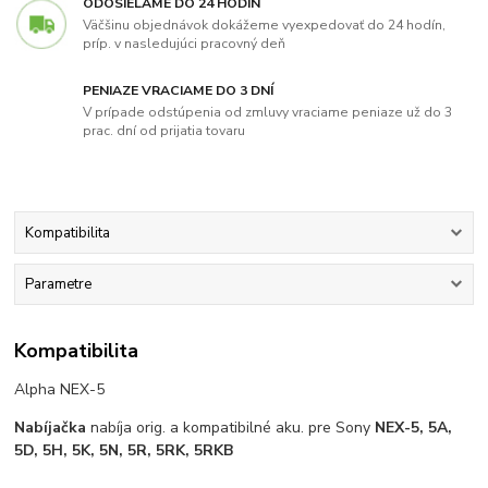
ODOSIELAME DO 24 HODÍN
Väčšinu objednávok dokážeme vyexpedovať do 24 hodín,
príp. v nasledujúci pracovný deň
PENIAZE VRACIAME DO 3 DNÍ
V prípade odstúpenia od zmluvy vraciame peniaze už do 3
prac. dní od prijatia tovaru
Kompatibilita
Parametre
Kompatibilita
Alpha NEX-5
Nabíjačka
nabíja orig. a kompatibilné aku. pre Sony
NEX-5, 5A,
5D, 5H, 5K, 5N, 5R, 5RK, 5RKB