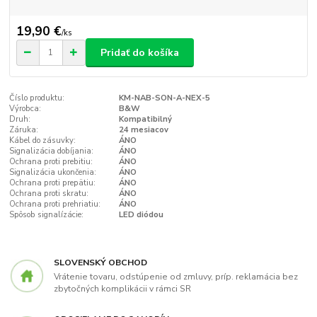
19,90 €
/
ks
Pridať do košíka
Číslo produktu:
KM-NAB-SON-A-NEX-5
Výrobca:
B&W
Druh:
Kompatibilný
Záruka:
24 mesiacov
Kábel do zásuvky:
ÁNO
Signalizácia dobíjania:
ÁNO
Ochrana proti prebitiu:
ÁNO
Signalizácia ukončenia:
ÁNO
Ochrana proti prepätiu:
ÁNO
Ochrana proti skratu:
ÁNO
Ochrana proti prehriatiu:
ÁNO
Spôsob signalízácie:
LED diódou
SLOVENSKÝ OBCHOD
Vrátenie tovaru, odstúpenie od zmluvy, príp. reklamácia bez
zbytočných komplikácii v rámci SR