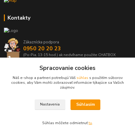
Kontakty
Zákaznícka podpora
0950 20 20 23
(Po-Pia, 13-15 hod.) ak nedvíhame použite CHATBOX
Spracovanie cookies
info@kabelmanie.sk
Náš e-shop a partneri potrebujú Váš
súhlas
s použitím súborov
cookies, aby Vám mohli zobrazovať informácie týkajúce sa Vašich
záujmov.
Súhlasím
Nastavenia
Upravit sběr cookies.
Súhlas môžete odmietnuť
tu
.
Vytvorené na
Eshop-rychlo.sk