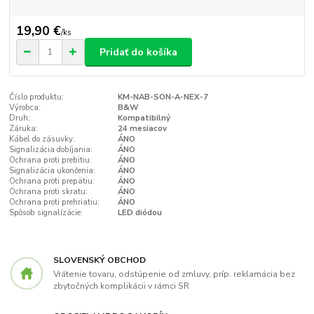
19,90 €
/
ks
Pridať do košíka
Číslo produktu:
KM-NAB-SON-A-NEX-7
Výrobca:
B&W
Druh:
Kompatibilný
Záruka:
24 mesiacov
Kábel do zásuvky:
ÁNO
Signalizácia dobíjania:
ÁNO
Ochrana proti prebitiu:
ÁNO
Signalizácia ukončenia:
ÁNO
Ochrana proti prepätiu:
ÁNO
Ochrana proti skratu:
ÁNO
Ochrana proti prehriatiu:
ÁNO
Spôsob signalízácie:
LED diódou
SLOVENSKÝ OBCHOD
Vrátenie tovaru, odstúpenie od zmluvy, príp. reklamácia bez
zbytočných komplikácii v rámci SR