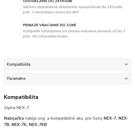
ODOSIELAME DO 24 HODÍN
Väčšinu objednávok dokážeme vyexpedovať do 24 hodín,
príp. v nasledujúci pracovný deň
PENIAZE VRACIAME DO 3 DNÍ
V prípade odstúpenia od zmluvy vraciame peniaze už do 3
prac. dní od prijatia tovaru
Kompatibilita
Parametre
Kompatibilita
Alpha NEX-7
Nabíjačka
nabíja orig. a kompatibilné aku. pre Sony
NEX-7, NEX-
7B, NEX-7K, NEX-7KB