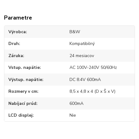
Parametre
Výrobca
B&W
Druh
Kompatibilný
Záruka
24 mesiacov
Vstup. napätie
AC 100V-240V 50/60Hz
Výstup. napätie
DC 8.4V 600mA
Rozmery v cm
8,5 x 4,8 x 4 (D x Š x V)
Nabíjací prúd
600mA
LCD displej
Nie