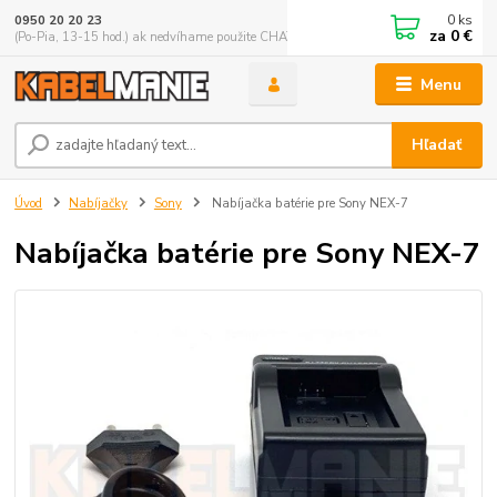
0
ks
0950 20 20 23
za
0 €
(Po-Pia, 13-15 hod.) ak nedvíhame použite CHATBOX
Menu
Hľadať
Úvod
Nabíjačky
Sony
Nabíjačka batérie pre Sony NEX-7
Nabíjačka batérie pre Sony NEX-7