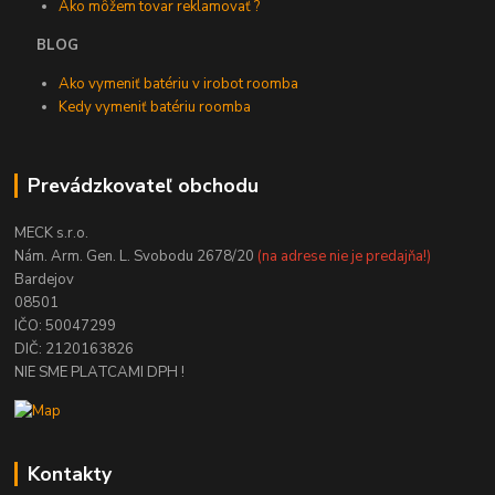
Ako môžem tovar reklamovať ?
BLOG
Ako vymeniť batériu v irobot roomba
Kedy vymeniť batériu roomba
Prevádzkovateľ obchodu
MECK s.r.o.
Nám. Arm. Gen. L. Svobodu 2678/20
(na adrese nie je predajňa!)
Bardejov
08501
IČO: 50047299
DIČ: 2120163826
NIE SME PLATCAMI DPH !
Kontakty