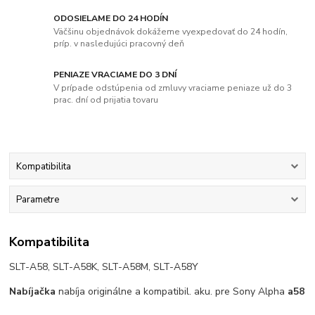
ODOSIELAME DO 24 HODÍN
Väčšinu objednávok dokážeme vyexpedovať do 24 hodín,
príp. v nasledujúci pracovný deň
PENIAZE VRACIAME DO 3 DNÍ
V prípade odstúpenia od zmluvy vraciame peniaze už do 3
prac. dní od prijatia tovaru
Kompatibilita
Parametre
Kompatibilita
SLT-A58, SLT-A58K, SLT-A58M, SLT-A58Y
Nabíjačka
nabíja originálne a kompatibil. aku. pre Sony Alpha
a58