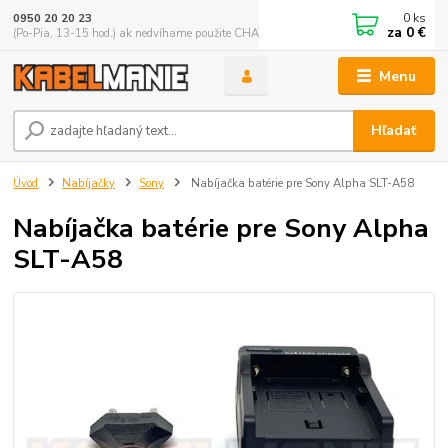
0
ks
0950 20 20 23
za
0 €
(Po-Pia, 13-15 hod.) ak nedvíhame použite CHATBOX
Menu
Hľadať
Úvod
Nabíjačky
Sony
Nabíjačka batérie pre Sony Alpha SLT-A58
Nabíjačka batérie pre Sony Alpha
SLT-A58