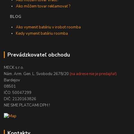
Ako môžem tovar vrátiť?
Ako môžem tovar reklamovať ?
BLOG
Ako vymeniť batériu v irobot roomba
Kedy vymeniť batériu roomba
Prevádzkovateľ obchodu
MECK s.r.o.
Nám. Arm. Gen. L. Svobodu 2678/20
(na adrese nie je predajňa!)
Bardejov
08501
IČO: 50047299
DIČ: 2120163826
NIE SME PLATCAMI DPH !
Kontakty