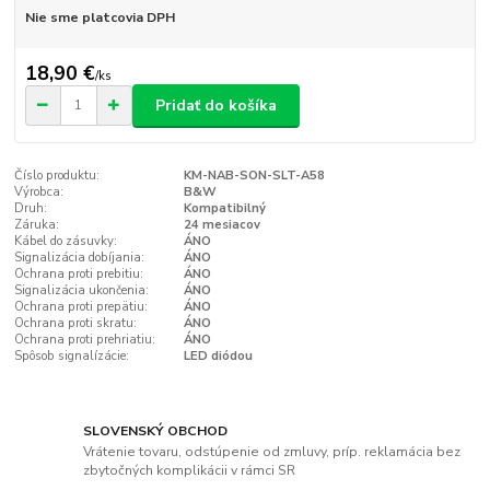
Nie sme platcovia DPH
18,90 €
/
ks
Pridať do košíka
Číslo produktu:
KM-NAB-SON-SLT-A58
Výrobca:
B&W
Druh:
Kompatibilný
Záruka:
24 mesiacov
Kábel do zásuvky:
ÁNO
Signalizácia dobíjania:
ÁNO
Ochrana proti prebitiu:
ÁNO
Signalizácia ukončenia:
ÁNO
Ochrana proti prepätiu:
ÁNO
Ochrana proti skratu:
ÁNO
Ochrana proti prehriatiu:
ÁNO
Spôsob signalízácie:
LED diódou
SLOVENSKÝ OBCHOD
Vrátenie tovaru, odstúpenie od zmluvy, príp. reklamácia bez
zbytočných komplikácii v rámci SR