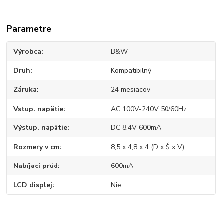
Parametre
Výrobca
B&W
Druh
Kompatibilný
Záruka
24 mesiacov
Vstup. napätie
AC 100V-240V 50/60Hz
Výstup. napätie
DC 8.4V 600mA
Rozmery v cm
8,5 x 4,8 x 4 (D x Š x V)
Nabíjací prúd
600mA
LCD displej
Nie