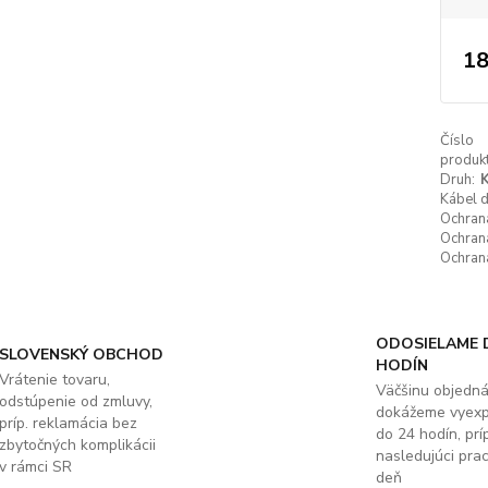
18
Číslo
produkt
Druh:
K
Kábel 
Ochrana
Ochrana
Ochrana
ODOSIELAME 
SLOVENSKÝ OBCHOD
HODÍN
Vrátenie tovaru,
Väčšinu objedn
odstúpenie od zmluvy,
dokážeme vyex
príp. reklamácia bez
do 24 hodín, príp
zbytočných komplikácii
nasledujúci pra
v rámci SR
deň