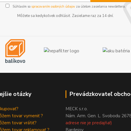
Súhlasím so
spracovaním osobných údajov
za účelom zasielania newslettera.
Môžete sa kedykoľvek odhlásiť. Zasielame raz za 14 dní.
ejšie otázky
Prevádzkovateľ obcho
akupovať?
MECK s.r.o.
ôžem tovar vymeniť ?
Nám. Arm. Gen. L. Svobodu 267
žem tovar vrátiť?
adrese nie je predajňa!)
ôžem tovar reklamovať ?
Bardejov