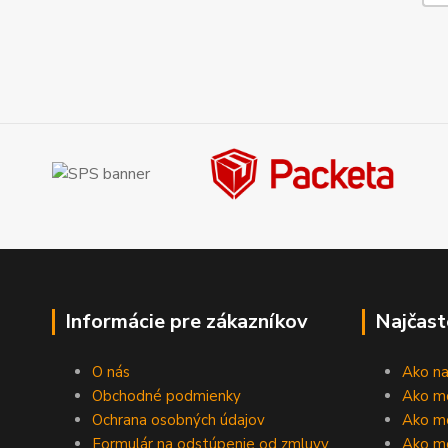
Informácie pre zákazníkov
Najčast
O nás
Ako n
Obchodné podmienky
Ako m
Ochrana osobných údajov
Ako mô
Formulár na odstúpenie od zmluvy
Ako m