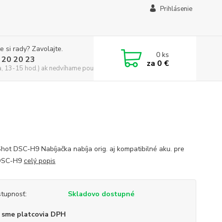
Prihlásenie
e si rady? Zavolajte.
0
ks
 20 20 23
za
0 €
a, 13-15 hod.) ak nedvíhame použite CHATBOX
hot DSC-H9 Nabíjačka nabíja orig. aj kompatibilné aku. pre
DSC-H9
celý popis
tupnosť:
Skladovo dostupné
 sme platcovia DPH