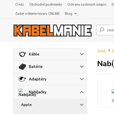
O nás
Obchodné podmienky
Ochrana osobných údajov
K
Zadať vrátenie tovaru ONLINE
Blog
Úvod
N
Káble
Nabí
Batérie
Adaptéry
Nabíjačky
Apple