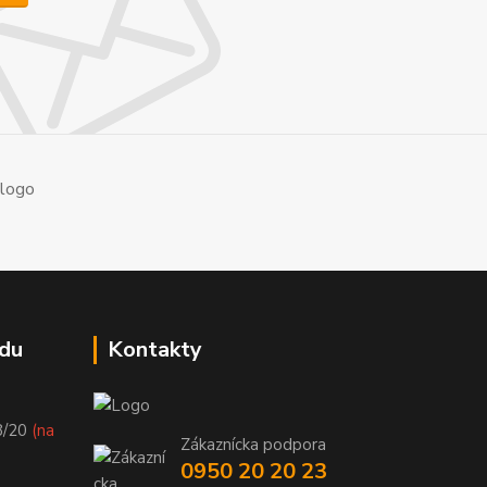
du
Kontakty
8/20
(na
Zákaznícka podpora
0950 20 20 23