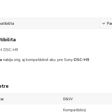
tibilita
Pa
ibilita
ot DSC-H9
a
nabíja orig. aj kompatibilné aku. pre Sony
DSC-H9
etre
ca
B&W
Kompatibilný