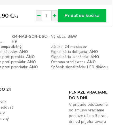
,90 €
Pridať do košíka
/
ks
KM-NAB-SON-DSC-
Výrobca:
B&W
u:
H9
ompatibilný
Záruka:
24 mesiacov
do zásuvky:
ÁNO
Signalizácia dobíjania:
ÁNO
 proti prebitiu:
ÁNO
Signalizácia ukončenia:
ÁNO
 proti prepätiu:
ÁNO
Ochrana proti skratu:
ÁNO
 proti prehriatiu:
ÁNO
Spôsob signalízácie:
LED diódou
DO 24
PENIAZE VRACIAME
DO 3 DNÍ
ávok
V prípade odstúpenia
pedovať
od zmluvy vraciame
. v
peniaze už do 3 prac.
covný
dní od prijatia tovaru