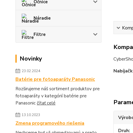
Očnice
Náradie
Kompa
Filtre
Kompat
Novinky
CyberSh
Nabíjačk
23.02.2024
Batérie pre fotoaparáty Panasonic
Rozširujeme náš sortiment produktov pre
fotoaparáty v kategórií batérie pre
Param
Panasonic
čítať celé
13.10.2023
Výrob
Zmena programového riešenia
Druh
Nechceme byť už obmedzovaný a preto