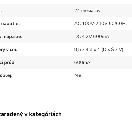
a
24 mesiacov
 napätie
AC 100V-240V 50/60Hz
. napätie
DC 4.2V 600mA
ry v cm
8,5 x 4,8 x 4 (D x Š x V)
cí prúd
600mA
splej
Nie
zaradený v kategóriách