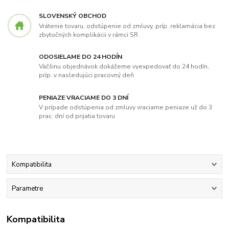
SLOVENSKÝ OBCHOD
Vrátenie tovaru, odstúpenie od zmluvy, príp. reklamácia bez
zbytočných komplikácii v rámci SR
ODOSIELAME DO 24 HODÍN
Väčšinu objednávok dokážeme vyexpedovať do 24 hodín,
príp. v nasledujúci pracovný deň
PENIAZE VRACIAME DO 3 DNÍ
V prípade odstúpenia od zmluvy vraciame peniaze už do 3
prac. dní od prijatia tovaru
Kompatibilita
Parametre
Kompatibilita