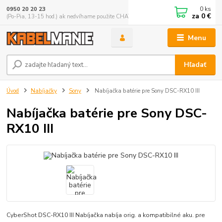
0
ks
0950 20 20 23
za
0 €
(Po-Pia, 13-15 hod.) ak nedvíhame použite CHATBOX
Menu
Hľadať
Úvod
Nabíjačky
Sony
Nabíjačka batérie pre Sony DSC-RX10 III
Nabíjačka batérie pre Sony DSC-
RX10 III
CyberShot DSC-RX10 III Nabíjačka nabíja orig. a kompatibilné aku. pre