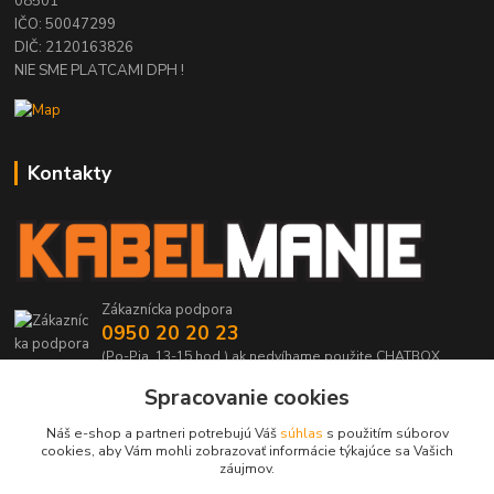
08501
IČO: 50047299
DIČ: 2120163826
NIE SME PLATCAMI DPH !
Kontakty
Zákaznícka podpora
0950 20 20 23
(Po-Pia, 13-15 hod.) ak nedvíhame použite CHATBOX
Spracovanie cookies
info@kabelmanie.sk
Náš e-shop a partneri potrebujú Váš
súhlas
s použitím súborov
cookies, aby Vám mohli zobrazovať informácie týkajúce sa Vašich
záujmov.