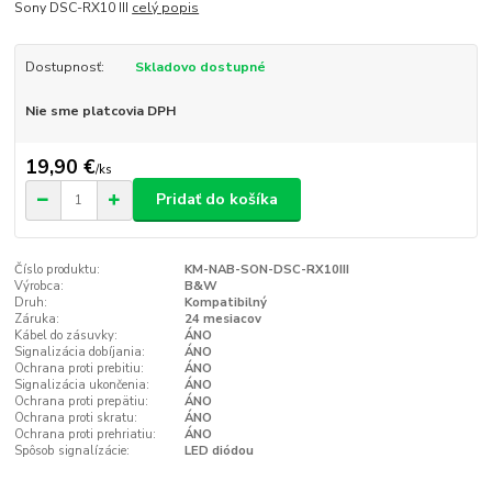
Sony DSC-RX10 III
celý popis
Dostupnosť:
Skladovo dostupné
Nie sme platcovia DPH
19,90 €
/
ks
Pridať do košíka
Číslo produktu:
KM-NAB-SON-DSC-RX10III
Výrobca:
B&W
Druh:
Kompatibilný
Záruka:
24 mesiacov
Kábel do zásuvky:
ÁNO
Signalizácia dobíjania:
ÁNO
Ochrana proti prebitiu:
ÁNO
Signalizácia ukončenia:
ÁNO
Ochrana proti prepätiu:
ÁNO
Ochrana proti skratu:
ÁNO
Ochrana proti prehriatiu:
ÁNO
Spôsob signalízácie:
LED diódou