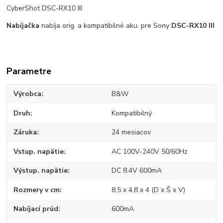
CyberShot DSC-RX10 III
Nabíjačka
nabíja orig. a kompatibilné aku. pre Sony
DSC-RX10 III
Parametre
Výrobca
B&W
Druh
Kompatibilný
Záruka
24 mesiacov
Vstup. napätie
AC 100V-240V 50/60Hz
Výstup. napätie
DC 8.4V 600mA
Rozmery v cm
8,5 x 4,8 x 4 (D x Š x V)
Nabíjací prúd
600mA