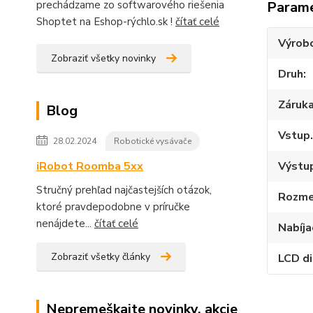
Param
prechádzame zo softwarového riešenia
Shoptet na Eshop-rýchlo.sk !
čítať celé
Výrob
Zobraziť všetky novinky
Druh
Záruk
Blog
Vstup.
28.02.2024
Robotické vysávače
Výstup
iRobot Roomba 5xx
Stručný prehľad najčastejších otázok,
Rozme
ktoré pravdepodobne v príručke
nenájdete...
čítať celé
Nabíja
Zobraziť všetky články
LCD di
Nepremeškajte novinky, akcie