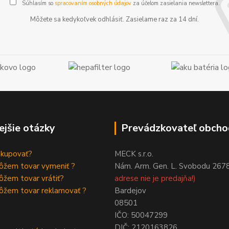
Súhlasím so
spracovaním osobných údajov
za účelom zasielania newslettera.
Môžete sa kedykoľvek odhlásiť. Zasielame raz za 14 dní.
ejšie otázky
Prevádzkovateľ obcho
akupovať?
MECK s.r.o.
ôžem tovar vymeniť ?
Nám. Arm. Gen. L. Svobodu 267
žem tovar vrátiť?
adrese nie je predajňa!)
ôžem tovar reklamovať ?
Bardejov
08501
IČO: 50047299
DIČ: 2120163826