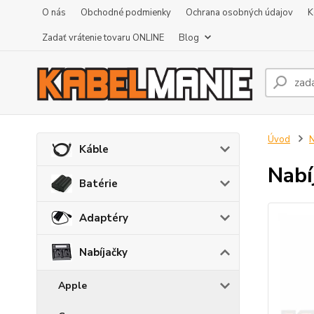
O nás
Obchodné podmienky
Ochrana osobných údajov
K
Zadať vrátenie tovaru ONLINE
Blog
Úvod
N
Káble
Nabí
Batérie
Adaptéry
Nabíjačky
Apple