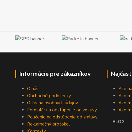
Informácie pre zákazníkov
Najčast
O nás
Ako n
Obchodné podmienky
Ako m
Ochrana osobných údajov
Ako mô
Formulár na odstúpenie od zmluvy
Ako m
Poučenie na odstúpenie od zmluvy
BLOG
Reklamačný protokol
Kontakty