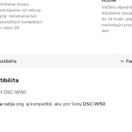
HODÍN
Vrátenie tovaru,
Väčšinu objedn
odstúpenie od zmluvy,
dokážeme vyex
príp. reklamácia bez
do 24 hodín, príp
zbytočných komplikácii
nasledujúci pra
v rámci SR
deň
tibilita
Pa
ibilita
ot DSC-W50
a
nabíja orig. aj kompatibil. aku. pre Sony
DSC-W50