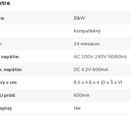
etre
ca
B&W
Kompatibilný
a
24 mesiacov
 napätie
AC 100V-240V 50/60Hz
. napätie
DC 4.2V 600mA
ry v cm
8,5 x 4,8 x 4 (D x Š x V)
cí prúd
600mA
splej
Nie