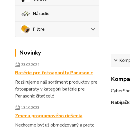
Náradie
Filtre
Novinky
Kompa
23.02.2024
Batérie pre fotoaparáty Panasonic
Kompat
Rozširujeme náš sortiment produktov pre
fotoaparáty v kategórií batérie pre
CyberSh
Panasonic
čítať celé
Nabíjačk
13.10.2023
Zmena programového riešenia
Nechceme byť už obmedzovaný a preto