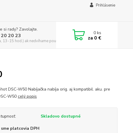
Prihlásenie
e si rady? Zavolajte.
0
ks
 20 20 23
za
0 €
a, 13-15 hod.) ak nedvíhame použite CHATBOX
0
hot DSC-W50 Nabíjačka nabíja orig. aj kompatibil. aku. pre
DSC-W50
celý popis
tupnosť:
Skladovo dostupné
 sme platcovia DPH