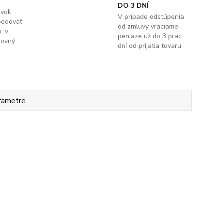
DO 3 DNÍ
ávok
V prípade odstúpenia
pedovať
od zmluvy vraciame
. v
peniaze už do 3 prac.
covný
dní od prijatia tovaru
rametre