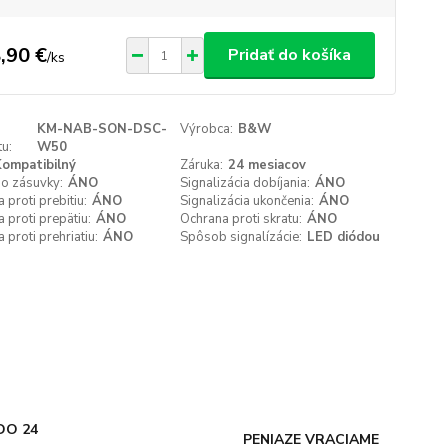
,90 €
Pridať do košíka
/
ks
KM-NAB-SON-DSC-
Výrobca:
B&W
u:
W50
ompatibilný
Záruka:
24 mesiacov
do zásuvky:
ÁNO
Signalizácia dobíjania:
ÁNO
 proti prebitiu:
ÁNO
Signalizácia ukončenia:
ÁNO
 proti prepätiu:
ÁNO
Ochrana proti skratu:
ÁNO
 proti prehriatiu:
ÁNO
Spôsob signalízácie:
LED diódou
DO 24
PENIAZE VRACIAME