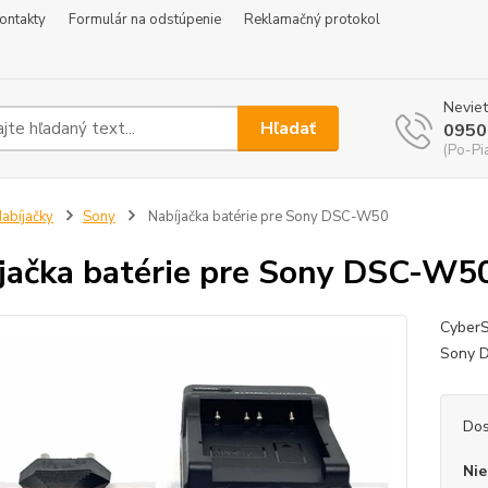
ontakty
Formulár na odstúpenie
Reklamačný protokol
Neviet
Hľadať
0950
(Po-Pi
abíjačky
Sony
Nabíjačka batérie pre Sony DSC-W50
jačka batérie pre Sony DSC-W5
CyberS
Sony 
Dos
Nie