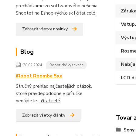
prechádzame zo softwarového riešenia
Záruk
Shoptet na Eshop-rýchlo.sk !
čítať celé
Vstup.
Zobraziť všetky novinky
Výstup
Blog
Rozme
Nabíja
28.02.2024
Robotické vysávače
iRobot Roomba 5xx
LCD di
Stručný prehľad najčastejších otázok,
ktoré pravdepodobne v príručke
nenájdete...
čítať celé
Zobraziť všetky články
Tovar 
Sony