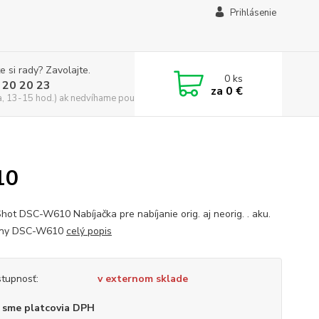
Prihlásenie
e si rady? Zavolajte.
0
ks
 20 20 23
za
0 €
a, 13-15 hod.) ak nedvíhame použite CHATBOX
10
hot DSC-W610 Nabíjačka pre nabíjanie orig. aj neorig. . aku.
ony DSC-W610
celý popis
tupnosť:
v externom sklade
 sme platcovia DPH