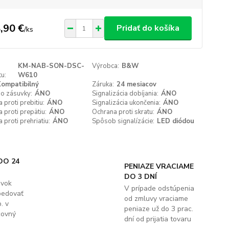
,90 €
Pridať do košíka
/
ks
KM-NAB-SON-DSC-
Výrobca:
B&W
u:
W610
ompatibilný
Záruka:
24 mesiacov
do zásuvky:
ÁNO
Signalizácia dobíjania:
ÁNO
 proti prebitiu:
ÁNO
Signalizácia ukončenia:
ÁNO
 proti prepätiu:
ÁNO
Ochrana proti skratu:
ÁNO
 proti prehriatiu:
ÁNO
Spôsob signalízácie:
LED diódou
DO 24
PENIAZE VRACIAME
DO 3 DNÍ
ávok
V prípade odstúpenia
pedovať
od zmluvy vraciame
. v
peniaze už do 3 prac.
covný
dní od prijatia tovaru