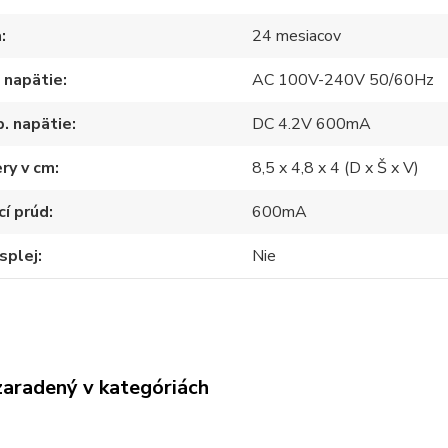
a
24 mesiacov
 napätie
AC 100V-240V 50/60Hz
. napätie
DC 4.2V 600mA
ry v cm
8,5 x 4,8 x 4 (D x Š x V)
cí prúd
600mA
splej
Nie
zaradený v kategóriách