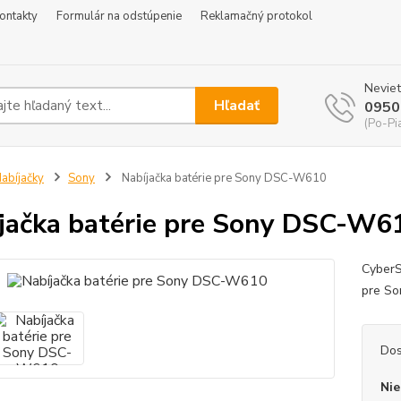
ontakty
Formulár na odstúpenie
Reklamačný protokol
Neviet
Hľadať
0950
(Po-Pi
abíjačky
Sony
Nabíjačka batérie pre Sony DSC-W610
jačka batérie pre Sony DSC-W6
CyberS
pre S
Dos
Nie