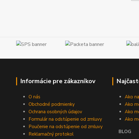
Informácie pre zákazníkov
Najčast
O nás
Ako n
Obchodné podmienky
Ako m
Ochrana osobných údajov
Ako mô
Formulár na odstúpenie od zmluvy
Ako m
Poučenie na odstúpenie od zmluvy
BLOG
Reklamačný protokol