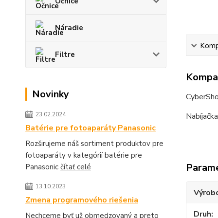
Očnice
Náradie
Kompa
Filtre
Kompat
Novinky
CyberSh
23.02.2024
Nabíjačka
Batérie pre fotoaparáty Panasonic
Rozširujeme náš sortiment produktov pre
fotoaparáty v kategórií batérie pre
Param
Panasonic
čítať celé
13.10.2023
Výrob
Zmena programového riešenia
Druh
Nechceme byť už obmedzovaný a preto