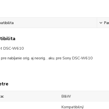
tibilita
Pa
ibilita
ot DSC-W610
 pre nabíjanie orig. aj neorig. . aku. pre Sony DSC-W610
etre
ca
B&W
Kompatibilný