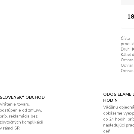
18
Číslo
produkt
Druh:
K
Kábel 
Ochrana
Ochrana
Ochrana
ODOSIELAME 
SLOVENSKÝ OBCHOD
HODÍN
Vrátenie tovaru,
Väčšinu objedn
odstúpenie od zmluvy,
dokážeme vyex
príp. reklamácia bez
do 24 hodín, príp
zbytočných komplikácii
nasledujúci pra
v rámci SR
deň