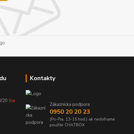
du
Kontakty
8/20
(na
Zákaznícka podpora
0950 20 20 23
(Po-Pia, 13-15 hod.) ak nedvíhame
použite CHATBOX