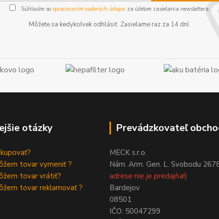
Súhlasím so
spracovaním osobných údajov
za účelom zasielania newslettera.
Môžete sa kedykoľvek odhlásiť. Zasielame raz za 14 dní.
ejšie otázky
Prevádzkovateľ obcho
akupovať?
MECK s.r.o.
ôžem tovar vymeniť ?
Nám. Arm. Gen. L. Svobodu 267
žem tovar vrátiť?
adrese nie je predajňa!)
ôžem tovar reklamovať ?
Bardejov
08501
IČO: 50047299