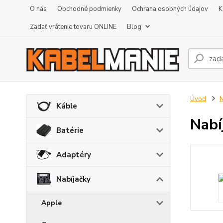
O nás
Obchodné podmienky
Ochrana osobných údajov
K
Zadať vrátenie tovaru ONLINE
Blog
Úvod
N
Káble
Nabí
Batérie
Adaptéry
Nabíjačky
Apple