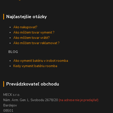
Najčastejšie otázky
Ako nakupovať?
Ako môžem tovar vymeniť ?
Ako môžem tovar vrátiť?
Ako môžem tovar reklamovať ?
BLOG
Ako vymeniť batériu v irobot roomba
Kedy vymeniť batériu roomba
Prevádzkovateľ obchodu
MECK s.r.o.
Nám. Arm. Gen. L. Svobodu 2678/20
(na adrese nie je predajňa!)
Bardejov
08501