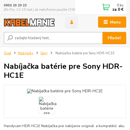
0
ks
0950 20 20 23
za
0 €
(Po-Pia, 13-15 hod.) ak nedvíhame použite CHATBOX
Menu
Hľadať
Úvod
Nabíjačky
Sony
Nabíjačka batérie pre Sony HDR-HC1E
Nabíjačka batérie pre Sony HDR-
HC1E
Handycam HDR-HC1E Nabíjačka pre nabíjanie originál. a kompatibil. aku.