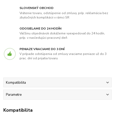
SLOVENSKÝ OBCHOD
Vrátenie tovaru, odstúpenie od zmluvy, príp. reklamácia bez
zbytočných komplikácii v rámci SR
ODOSIELAME DO 24 HODÍN
Väčšinu objednávok dokážeme vyexpedovať do 24 hodín,
príp. v nasledujúci pracovný deň
PENIAZE VRACIAME DO 3 DNÍ
V prípade odstúpenia od zmluvy vraciame peniaze už do 3
prac. dní od prijatia tovaru
Kompatibilita
Parametre
Kompatibilita