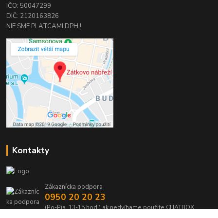
IČO: 50047299
DIČ: 2120163826
NIE SME PLATCAMI DPH !
Kontakty
Zákaznícka podpora
0950 20 20 23
(Po-Pia, 13-15 hod.) ak nedvíhame použite CHATBOX