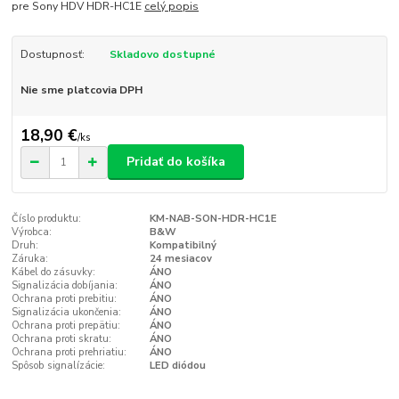
pre Sony HDV HDR-HC1E
celý popis
Dostupnosť:
Skladovo dostupné
Nie sme platcovia DPH
18,90 €
/
ks
Pridať do košíka
Číslo produktu:
KM-NAB-SON-HDR-HC1E
Výrobca:
B&W
Druh:
Kompatibilný
Záruka:
24 mesiacov
Kábel do zásuvky:
ÁNO
Signalizácia dobíjania:
ÁNO
Ochrana proti prebitiu:
ÁNO
Signalizácia ukončenia:
ÁNO
Ochrana proti prepätiu:
ÁNO
Ochrana proti skratu:
ÁNO
Ochrana proti prehriatiu:
ÁNO
Spôsob signalízácie:
LED diódou