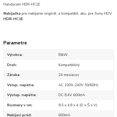
Handycam HDR-HC1E
Nabíjačka
pre nabíjanie originál. a kompatibil. aku. pre Sony HDV
HDR-HC1E
Parametre
Výrobca
B&W
Druh
Kompatibilný
Záruka
24 mesiacov
Vstup. napätie
AC 100V-240V 50/60Hz
Výstup. napätie
DC 8.4V 600mA
Rozmery v cm
8,5 x 4,8 x 4 (D x Š x V)
Nabíjací prúd
600mA