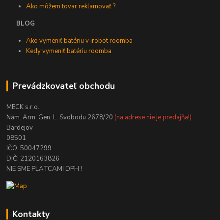
Ako môžem tovar reklamovať ?
BLOG
Ako vymeniť batériu v irobot roomba
Kedy vymeniť batériu roomba
Prevádzkovateľ obchodu
MECK s.r.o.
Nám. Arm. Gen. L. Svobodu 2678/20
(na adrese nie je predajňa!)
Bardejov
08501
IČO: 50047299
DIČ: 2120163826
NIE SME PLATCAMI DPH !
Kontakty