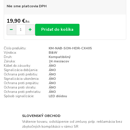
Nie sme platcovia DPH
19,90 €
/
ks
Pridať do košíka
Číslo produktu:
KM-NAB-SON-HDR-CX405
Výrobca:
B&W
Druh:
Kompatibilný
Záruka:
24 mesiacov
Kábel do zásuvky:
ÁNO
Signalizácia dobíjania:
ÁNO
Ochrana proti prebitiu:
ÁNO
Signalizácia ukončenia:
ÁNO
Ochrana proti prepätiu:
ÁNO
Ochrana proti skratu:
ÁNO
Ochrana proti prehriatiu:
ÁNO
Spôsob signalízácie:
LED diódou
SLOVENSKÝ OBCHOD
Vrátenie tovaru, odstúpenie od zmluvy, príp. reklamácia bez
zbytočných komplikácii v rámci SR