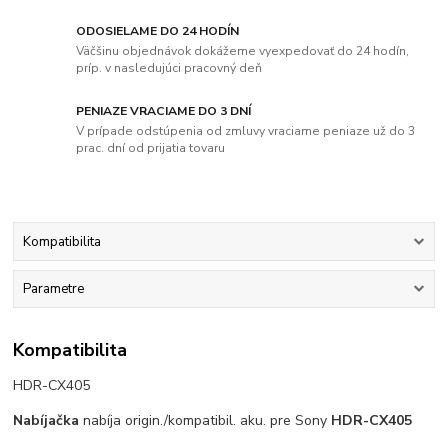
ODOSIELAME DO 24 HODÍN
Väčšinu objednávok dokážeme vyexpedovať do 24 hodín,
príp. v nasledujúci pracovný deň
PENIAZE VRACIAME DO 3 DNÍ
V prípade odstúpenia od zmluvy vraciame peniaze už do 3
prac. dní od prijatia tovaru
Kompatibilita
Parametre
Kompatibilita
HDR-CX405
Nabíjačka
nabíja origin./kompatibil. aku. pre Sony
HDR-CX405