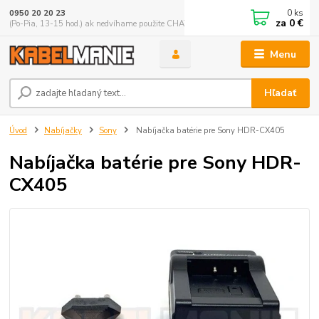
0
ks
0950 20 20 23
za
0 €
(Po-Pia, 13-15 hod.) ak nedvíhame použite CHATBOX
Menu
Hľadať
Úvod
Nabíjačky
Sony
Nabíjačka batérie pre Sony HDR-CX405
Nabíjačka batérie pre Sony HDR-
CX405