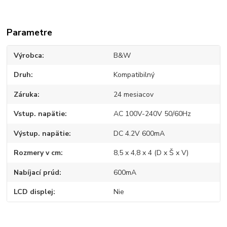
Parametre
Výrobca
B&W
Druh
Kompatibilný
Záruka
24 mesiacov
Vstup. napätie
AC 100V-240V 50/60Hz
Výstup. napätie
DC 4.2V 600mA
Rozmery v cm
8,5 x 4,8 x 4 (D x Š x V)
Nabíjací prúd
600mA
LCD displej
Nie