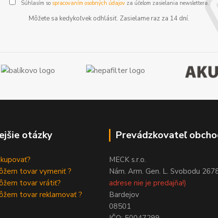
Súhlasím so
spracovaním osobných údajov
za účelom zasielania newslettera.
Môžete sa kedykoľvek odhlásiť. Zasielame raz za 14 dní.
ejšie otázky
Prevádzkovateľ obcho
akupovať?
MECK s.r.o.
ôžem tovar vymeniť ?
Nám. Arm. Gen. L. Svobodu 267
žem tovar vrátiť?
adrese nie je predajňa!)
ôžem tovar reklamovať ?
Bardejov
08501