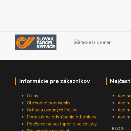
Informácie pre zákazníkov
Najčast
O nás
Ako n
Obchodné podmienky
Ako m
Ochrana osobných údajov
Ako mô
Formulár na odstúpenie od zmluvy
Ako m
Poučenie na odstúpenie od zmluvy
BLOG