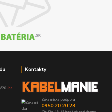
du
Kontakty
8/20
(na
Zákaznícka podpora
0950 20 20 23
(Po-Pia, 13-15 hod.) ak nedvíhame