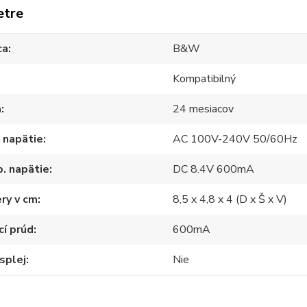
etre
ca
B&W
Kompatibilný
a
24 mesiacov
 napätie
AC 100V-240V 50/60Hz
. napätie
DC 8.4V 600mA
ry v cm
8,5 x 4,8 x 4 (D x Š x V)
cí prúd
600mA
splej
Nie