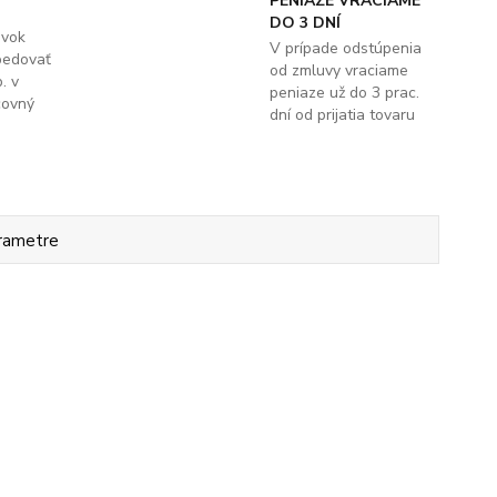
PENIAZE VRACIAME
DO 3 DNÍ
ávok
V prípade odstúpenia
pedovať
od zmluvy vraciame
. v
peniaze už do 3 prac.
covný
dní od prijatia tovaru
rametre