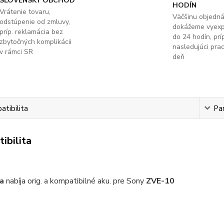
SLOVENSKÝ OBCHOD
HODÍN
Vrátenie tovaru,
Väčšinu objedn
odstúpenie od zmluvy,
dokážeme vyex
príp. reklamácia bez
do 24 hodín, príp
zbytočných komplikácii
nasledujúci pra
v rámci SR
deň
tibilita
Pa
ibilita
a
nabíja orig. a kompatibilné aku. pre Sony
ZVE-10