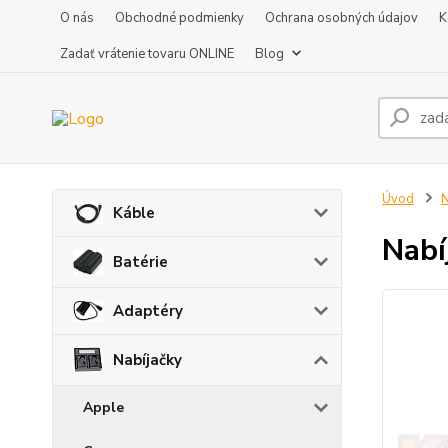
O nás
Obchodné podmienky
Ochrana osobných údajov
K
Zadať vrátenie tovaru ONLINE
Blog
Úvod
N
Káble
Nabí
Batérie
Adaptéry
Nabíjačky
Apple