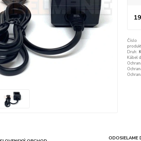
19
Číslo
produkt
Druh:
K
Kábel 
Ochrana
Ochrana
Ochrana
ODOSIELAME 