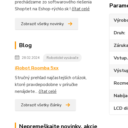
prechádzame zo softwarového riešenia
Param
Shoptet na Eshop-rýchlo.sk !
čítať celé
Výrob
Zobraziť všetky novinky
Druh
Blog
Záruk
Vstup.
28.02.2024
Robotické vysávače
iRobot Roomba 5xx
Výstup
Stručný prehľad najčastejších otázok,
Rozme
ktoré pravdepodobne v príručke
nenájdete...
čítať celé
Nabíja
Zobraziť všetky články
LCD di
Nepremeškajte novinky, akcie