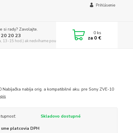
Prihlásenie
e si rady? Zavolajte.
0
ks
 20 20 23
za
0 €
a, 13-15 hod.) ak nedvíhame použite CHATBOX
 Nabíjačka nabíja orig. a kompatibilné aku. pre Sony ZVE-10
opis
tupnosť:
Skladovo dostupné
 sme platcovia DPH