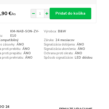
,90 €
Pridať do košíka
/
ks
KM-NAB-SON-ZV-
Výrobca:
B&W
u:
E10
ompatibilný
Záruka:
24 mesiacov
do zásuvky:
ÁNO
Signalizácia dobíjania:
ÁNO
 proti prebitiu:
ÁNO
Signalizácia ukončenia:
ÁNO
 proti prepätiu:
ÁNO
Ochrana proti skratu:
ÁNO
 proti prehriatiu:
ÁNO
Spôsob signalízácie:
LED diódou
DO 24