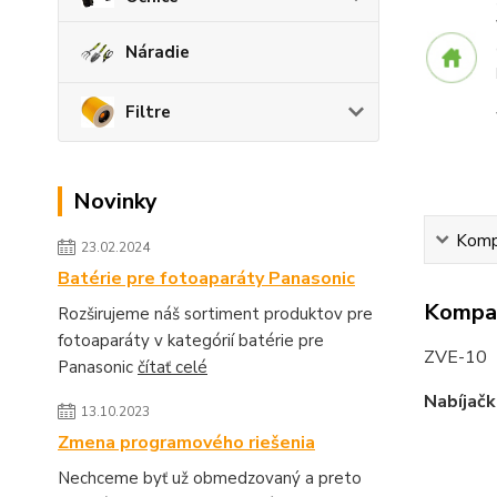
Náradie
Filtre
Novinky
Kompa
23.02.2024
Batérie pre fotoaparáty Panasonic
Kompat
Rozširujeme náš sortiment produktov pre
fotoaparáty v kategórií batérie pre
ZVE-10
Panasonic
čítať celé
Nabíjačk
13.10.2023
Zmena programového riešenia
Nechceme byť už obmedzovaný a preto