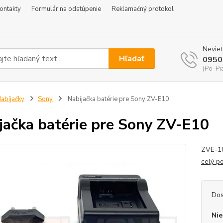
ontakty
Formulár na odstúpenie
Reklamačný protokol
Neviet
Hľadať
0950
(Po-Pi
abíjačky
Sony
Nabíjačka batérie pre Sony ZV-E10
jačka batérie pre Sony ZV-E10
ZVE-10
celý p
Dos
Nie