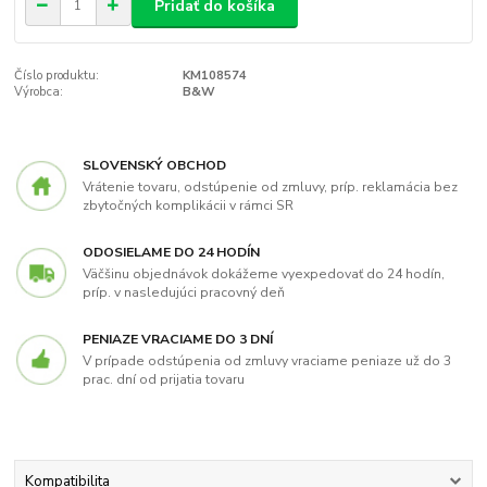
Pridať do košíka
Číslo produktu:
KM108574
Výrobca:
B&W
SLOVENSKÝ OBCHOD
Vrátenie tovaru, odstúpenie od zmluvy, príp. reklamácia bez
zbytočných komplikácii v rámci SR
ODOSIELAME DO 24 HODÍN
Väčšinu objednávok dokážeme vyexpedovať do 24 hodín,
príp. v nasledujúci pracovný deň
PENIAZE VRACIAME DO 3 DNÍ
V prípade odstúpenia od zmluvy vraciame peniaze už do 3
prac. dní od prijatia tovaru
Kompatibilita