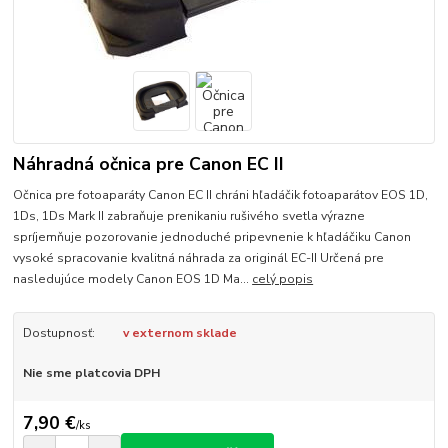
Náhradná očnica pre Canon EC II
Očnica pre fotoaparáty Canon EC II chráni hľadáčik fotoaparátov EOS 1D,
1Ds, 1Ds Mark II zabraňuje prenikaniu rušivého svetla výrazne
spríjemňuje pozorovanie jednoduché pripevnenie k hľadáčiku Canon
vysoké spracovanie kvalitná náhrada za originál EC-II Určená pre
nasledujúce modely Canon EOS 1D Ma...
celý popis
Dostupnosť:
v externom sklade
Nie sme platcovia DPH
7,90 €
/
ks