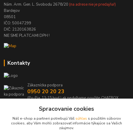
Nám. Arm. Gen. L. Svobodu 2678/20
(na adrese nie je predajňa!)
Bardejov
08501
IČO: 50047299
DIČ: 2120163826
NIE SME PLATCAMI DPH !
Kontakty
Zákaznícka podpora
0950 20 20 23
(Po-Pia, 13-15 hod.) ak nedvíhame použite CHATBOX
Spracovanie cookies
info@kabelmanie.sk
Náš e-shop a partneri potrebujú Váš
súhlas
s použitím súborov
cookies, aby Vám mohli zobrazovať informácie týkajúce sa Vašich
záujmov.