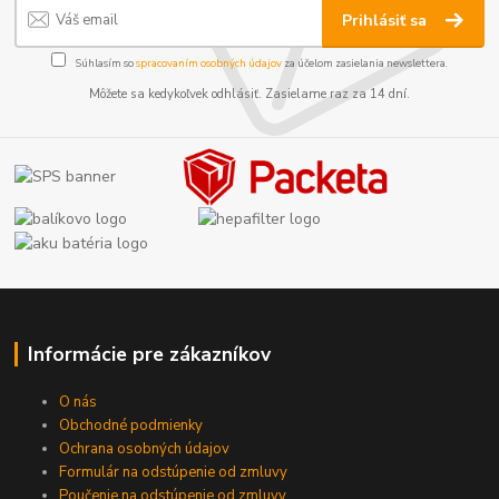
Prihlásiť sa
Súhlasím so
spracovaním osobných údajov
za účelom zasielania newslettera.
Môžete sa kedykoľvek odhlásiť. Zasielame raz za 14 dní.
Informácie pre zákazníkov
O nás
Obchodné podmienky
Ochrana osobných údajov
Formulár na odstúpenie od zmluvy
Poučenie na odstúpenie od zmluvy