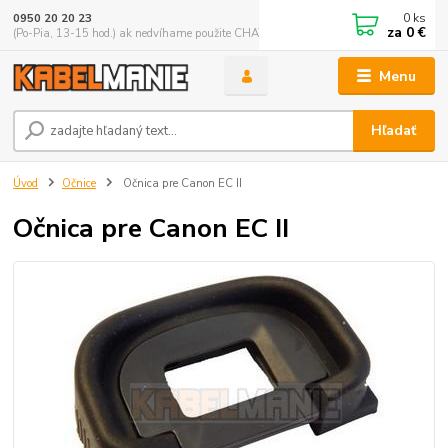
0
ks
0950 20 20 23
za
0 €
(Po-Pia, 13-15 hod.) ak nedvíhame použite CHATBOX
Menu
Hľadať
Úvod
Očnice
Očnica pre Canon EC II
Očnica pre Canon EC II