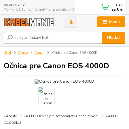
0
ks
0950 20 20 23
za
0 €
(Po-Pia, 13-15 hod.) ak nedvíhame použite CHATBOX
Menu
Hľadať
Úvod
Očnice
Canon
Očnica pre Canon EOS 4000D
Očnica pre Canon EOS 4000D
CANON EOS 4000D Očnica pre fotoaparáty Canon model EOS 4000D
celý popis