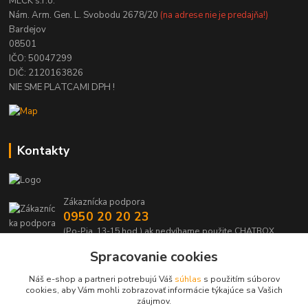
MECK s.r.o.
Nám. Arm. Gen. L. Svobodu 2678/20
(na adrese nie je predajňa!)
Bardejov
08501
IČO: 50047299
DIČ: 2120163826
NIE SME PLATCAMI DPH !
Kontakty
Zákaznícka podpora
0950 20 20 23
(Po-Pia, 13-15 hod.) ak nedvíhame použite CHATBOX
Spracovanie cookies
info@kabelmanie.sk
Náš e-shop a partneri potrebujú Váš
súhlas
s použitím súborov
cookies, aby Vám mohli zobrazovať informácie týkajúce sa Vašich
záujmov.