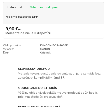
Dostupnosť:
Skladovo dostupné
Nie sme platcovia DPH
9,90 €
/
ks
Momentálne nie je k dispozícii
Číslo produktu:
KM-OCN-EOS-4000D
Výrobca:
CANON
Druh:
Originál.
SLOVENSKÝ OBCHOD
Vrátenie tovaru, odstúpenie od zmluvy, príp. reklamácia bez
zbytočných komplikácii v rámci SR
ODOSIELAME DO 24 HODÍN
Väčšinu objednávok dokážeme vyexpedovať do 24 hodín,
príp. v nasledujúci pracovný deň
PENIAZE VRACIAME DO 3 DNÍ