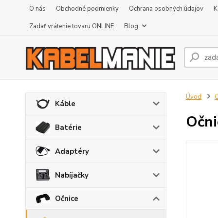
O nás
Obchodné podmienky
Ochrana osobných údajov
K
Zadať vrátenie tovaru ONLINE
Blog
Úvod
O
Káble
Očni
Batérie
Adaptéry
Nabíjačky
Očnice