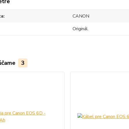
etre
ca
CANON
Originál.
účame
3