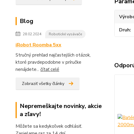
Param
Výrob
Blog
Druh
28.02.2024
Robotické vysávače
iRobot Roomba 5xx
Stručný prehľad najčastejších otázok,
ktoré pravdepodobne v príručke
Odpor
nenájdete...
čítať celé
Zobraziť všetky články
Nepremeškajte novinky, akcie
a zľavy!
Môžete sa kedykoľvek odhlásiť.
Zasielame raz za 14 dní.