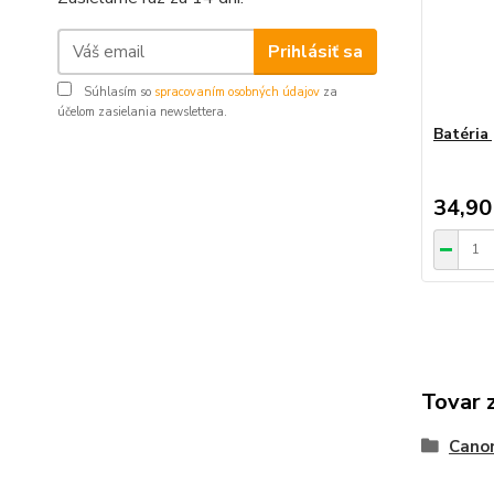
Prihlásiť sa
Súhlasím so
spracovaním osobných údajov
za
účelom zasielania newslettera.
Batéria
34,90
Tovar 
Cano