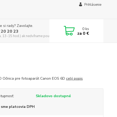
Prihlásenie
e si rady? Zavolajte.
0
ks
 20 20 23
za
0 €
a, 13-15 hod.) ak nedvíhame použite CHATBOX
 Očnica pre fotoaparát Canon EOS 6D
celý popis
tupnosť:
Skladovo dostupné
 sme platcovia DPH