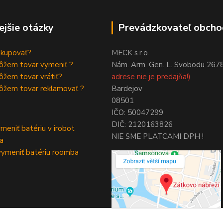
ejšie otázky
Prevádzkovateľ obcho
akupovať?
MECK s.r.o.
ôžem tovar vymeniť ?
Nám. Arm. Gen. L. Svobodu 267
žem tovar vrátiť?
adrese nie je predajňa!)
ôžem tovar reklamovať ?
Bardejov
08501
IČO: 50047299
DIČ: 2120163826
meniť batériu v irobot
NIE SME PLATCAMI DPH !
a
ymeniť batériu roomba