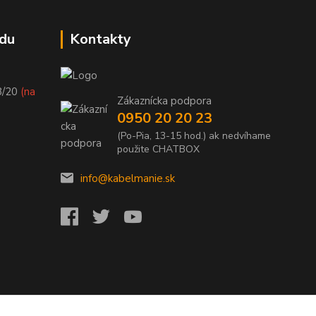
du
Kontakty
8/20
(na
Zákaznícka podpora
0950 20 20 23
(Po-Pia, 13-15 hod.) ak nedvíhame
použite CHATBOX
info@kabelmanie.sk