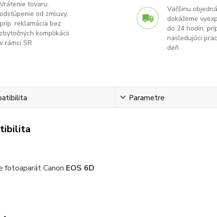
Vrátenie tovaru,
Väčšinu objedn
odstúpenie od zmluvy,
dokážeme vyex
príp. reklamácia bez
do 24 hodín, príp
zbytočných komplikácii
nasledujúci pra
v rámci SR
deň
tibilita
Parametre
ibilita
re fotoaparát Canon
EOS 6D