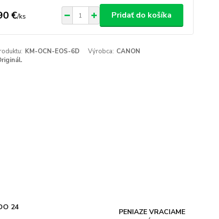
90 €
Pridať do košíka
/
ks
roduktu:
KM-OCN-EOS-6D
Výrobca:
CANON
riginál.
DO 24
PENIAZE VRACIAME