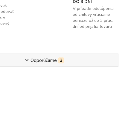
DO 3 DNÍ
ávok
V prípade odstúpenia
pedovať
od zmluvy vraciame
. v
peniaze už do 3 prac.
covný
dní od prijatia tovaru
Odporúčame
3