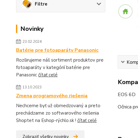
Filtre
Novinky
23.02.2024
Batérie pre fotoaparáty Panasonic
Rozširujeme náš sortiment produktov pre
Kompa
fotoaparáty v kategórií batérie pre
Panasonic
čítať celé
Kompat
13.10.2023
EOS 6D
Zmena programového riešenia
Nechceme byť už obmedzovaný a preto
Očnica p
prechádzame zo softwarového riešenia
Shoptet na Eshop-rýchlo.sk !
čítať celé
Zobraziť všetky novinky