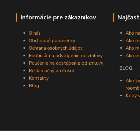
Informácie pre zákazníkov
Najčast
O nás
Ako n
Obchodné podmienky
Ako m
Ochrana osobných údajov
Ako mô
Formulár na odstúpenie od zmluvy
Ako m
Poučenie na odstúpenie od zmluvy
BLOG
Reklamačný protokol
Kontakty
Ako vy
Blog
roomb
Kedy v