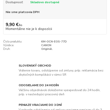
Dostupnosť:
Skladovo dostupné
Nie sme platcovia DPH
9,90 €
/
ks
Momentálne nie je k dispozícii
Číslo produktu:
KM-OCN-EOS-77D
Výrobca:
CANON
Druh:
Originál.
SLOVENSKÝ OBCHOD
Vrátenie tovaru, odstúpenie od zmluvy, príp. reklamácia bez
zbytočných komplikácii v rámci SR
ODOSIELAME DO 24 HODÍN
Väčšinu objednávok dokážeme vyexpedovať do 24 hodín,
príp. v nasledujúci pracovný deň
PENIAZE VRACIAME DO 3 DNÍ
V prípade odstúpenia od zmluvy vraciame peniaze už do 3