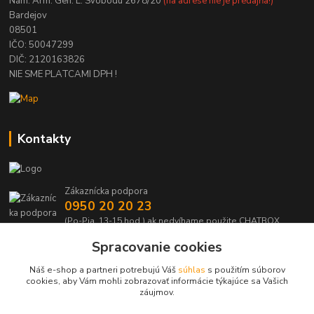
Nám. Arm. Gen. L. Svobodu 2678/20
(na adrese nie je predajňa!)
Bardejov
08501
IČO: 50047299
DIČ: 2120163826
NIE SME PLATCAMI DPH !
Kontakty
Zákaznícka podpora
0950 20 20 23
(Po-Pia, 13-15 hod.) ak nedvíhame použite CHATBOX
Spracovanie cookies
info@kabelmanie.sk
Náš e-shop a partneri potrebujú Váš
súhlas
s použitím súborov
cookies, aby Vám mohli zobrazovať informácie týkajúce sa Vašich
záujmov.