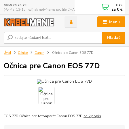
0
ks
0950 20 20 23
za
0 €
(Po-Pia, 13-15 hod.) ak nedvíhame použite CHATBOX
Menu
Hľadať
Úvod
Očnice
Canon
Očnica pre Canon EOS 77D
Očnica pre Canon EOS 77D
EOS 77D Očnica pre fotoaparát Canon EOS 77D
celý popis