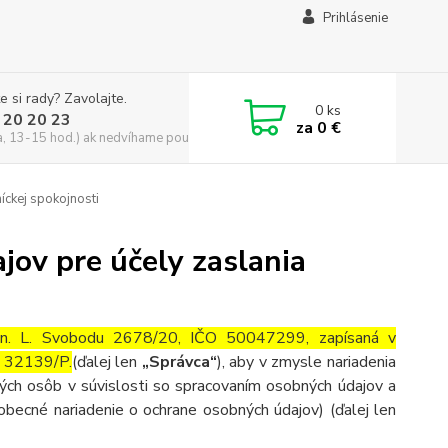
Prihlásenie
e si rady? Zavolajte.
0
ks
 20 20 23
za
0 €
a, 13-15 hod.) ak nedvíhame použite CHATBOX
íckej spokojnosti
ov pre účely zaslania
n. L. Svobodu 2678/20
, IČO
50047299
, zapísaná v
a 32139/P.
(ďalej len
„Správca“
), aby v zmysle nariadenia
ch osôb v súvislosti so spracovaním osobných údajov a
becné nariadenie o ochrane osobných údajov) (ďalej len