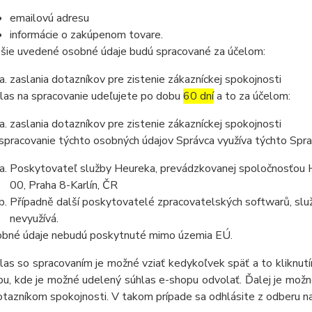
emailovú adresu
informácie o zakúpenom tovare.
šie uvedené osobné údaje budú spracované za účelom:
zaslania dotazníkov pre zistenie zákazníckej spokojnosti
las na spracovanie udeľujete po dobu
60 dní
a to za účelom:
zaslania dotazníkov pre zistenie zákazníckej spokojnosti
spracovanie týchto osobných údajov Správca využíva týchto Spr
Poskytovateľ služby Heureka, prevádzkovanej spoločnosťou He
00, Praha 8-Karlín, ČR
Případně další poskytovatelé zpracovatelských softwarů, služ
nevyužívá.
bné údaje nebudú poskytnuté mimo územia EÚ.
las so spracovaním je možné vziať kedykoľvek späť a to kliknutím
u, kde je možné udelený súhlas e-shopu odvolať. Ďalej je možné
otazníkom spokojnosti. V takom prípade sa odhlásite z odberu n