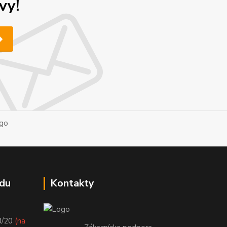
vy!
du
Kontakty
8/20
(na