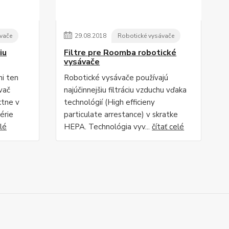
vače
29
.
08
.
2018
Robotické vysávače
iu
Filtre pre Roomba robotické
vysávače
i ten
Robotické vysávače používajú
ávač
najúčinnejšiu filtráciu vzduchu vďaka
ktne v
technológií (High efficieny
érie
particulate arrestance) v skratke
elé
HEPA. Technológia vyv...
čítať celé