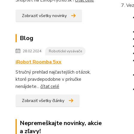
Shoptet na Eshop-rýchlo.sk !
čítať celé
Vez
Zobraziť všetky novinky
Blog
28.02.2024
Robotické vysávače
iRobot Roomba 5xx
Stručný prehľad najčastejších otázok,
ktoré pravdepodobne v príručke
nenájdete...
čítať celé
Zobraziť všetky články
Nepremeškajte novinky, akcie
a zľavy!