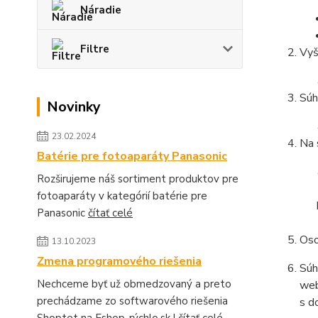
Náradie
Filtre
Vyš
Súh
Novinky
23.02.2024
Na 
Batérie pre fotoaparáty Panasonic
Rozširujeme náš sortiment produktov pre
fotoaparáty v kategórií batérie pre
Panasonic
čítať celé
Oso
13.10.2023
Zmena programového riešenia
Súh
Nechceme byť už obmedzovaný a preto
web
prechádzame zo softwarového riešenia
s d