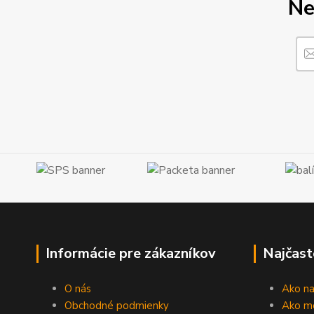
Ne
Informácie pre zákazníkov
Najčast
O nás
Ako n
Obchodné podmienky
Ako m