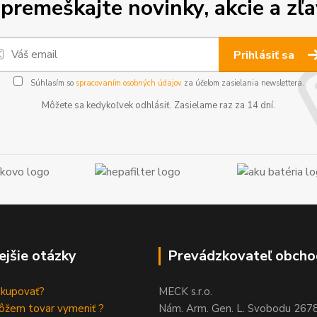
premeškajte novinky, akcie a zľa
Prihlásiť sa
Súhlasím so
spracovaním osobných údajov
za účelom zasielania newslettera.
Môžete sa kedykoľvek odhlásiť. Zasielame raz za 14 dní.
ejšie otázky
Prevádzkovateľ obcho
akupovať?
MECK s.r.o.
ôžem tovar vymeniť ?
Nám. Arm. Gen. L. Svobodu 267