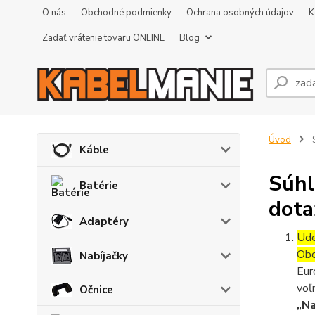
O nás
Obchodné podmienky
Ochrana osobných údajov
K
Zadať vrátenie tovaru ONLINE
Blog
Úvod
S
Káble
Súhl
Batérie
dota
Adaptéry
Ude
Obc
Nabíjačky
Eur
voľ
Očnice
„Na