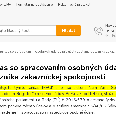
ontakty
Formulár na odstúpenie
Reklamačný protokol
Neviet
Hľadať
0950
(Po-Pi
úhlas so spracovaním osobných údajov pre účely zaslania dotazníka zákazn
as so spracovaním osobných údaj
zníka zákazníckej spokojnosti
ľujete týmto súhlas
MECK s.r.o,
, so sídlom
Nám. Arm. Ge
hodnom Registri Okresného súdu v Prešove
, oddiel sro, vložk
ópskeho parlamentu a Rady (EÚ) č. 2016/679 o ochrane fyzický
nom pohybe týchto údajov a o zrušení smernice 95/46/ES (všeo
riadenie“
), spracovával/a nasledujúce osobné údaje: