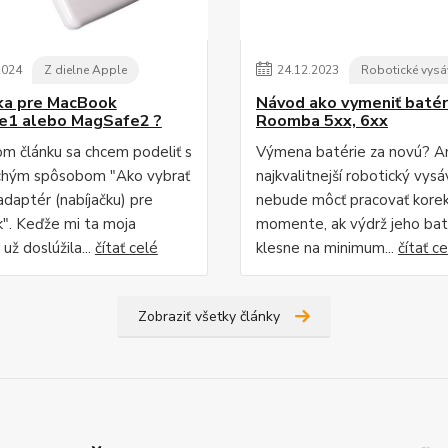
2024
Z dielne Apple
24
.
12
.
2023
Robotické vysá
ka pre MacBook
Návod ako vymeniť batér
e1 alebo MagSafe2 ?
Roomba 5xx, 6xx
m článku sa chcem podeliť s
Výmena batérie za novú? An
chým spôsobom "Ako vybrať
najkvalitnejší robotický vys
adaptér (nabíjačku) pre
nebude môcť pracovať kore
. Keďže mi ta moja
momente, ak výdrž jeho bat
 už doslúžila...
čítať celé
klesne na minimum...
čítať c
Zobraziť všetky články