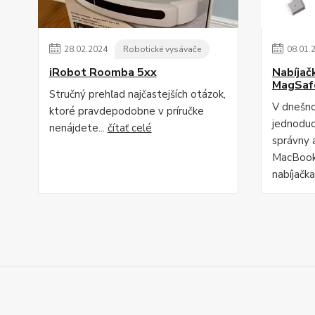
28
.
02
.
2024
Robotické vysávače
08
.
01
.
iRobot Roomba 5xx
Nabíjač
MagSaf
Stručný prehľad najčastejších otázok,
V dnešno
ktoré pravdepodobne v príručke
jednodu
nenájdete...
čítať celé
správny 
MacBook"
nabíjačka