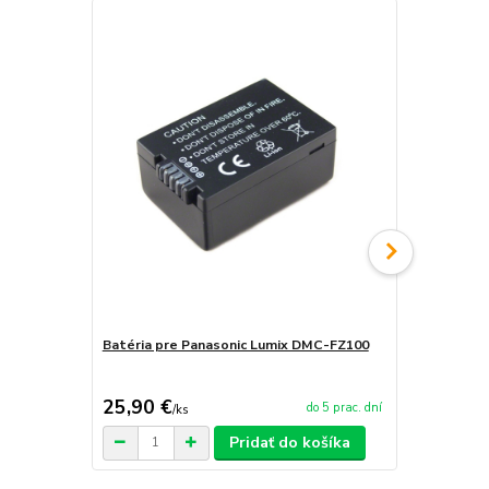
Batéria pre Panasonic Lumix DMC-FZ100
Nabíjačka b
DMC-FZ100
25,90 €
18,90 €
do 5 prac. dní
/
ks
/
k
Pridať do košíka