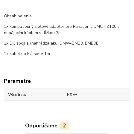
Obsah balenia:
1x kompatibilný sieťový adaptér pre Panasonic DMC-FZ100 s
napájacím káblom s dĺžkou 2m
1x DC spojka (nahrádza aku. DMW-BMB9, BMB9E)
1x kábel do EÚ siete 1m.
Parametre
Výrobca
B&W
Odporúčame
2