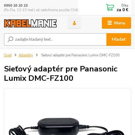
0
ks
0950 20 20 23
za
0 €
(Po-Pia, 13-15 hod.) ak nedvíhame použite CHATBOX
Menu
Hľadať
Úvod
Adaptéry
Sieťový adaptér pre Panasonic Lumix DMC-FZ100
Sieťový adaptér pre Panasonic
Lumix DMC-FZ100