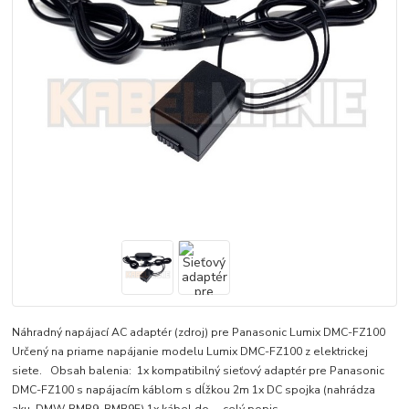
Náhradný napájací AC adaptér (zdroj) pre Panasonic Lumix DMC-FZ100
Určený na priame napájanie modelu Lumix DMC-FZ100 z elektrickej
siete. Obsah balenia: 1x kompatibilný sieťový adaptér pre Panasonic
DMC-FZ100 s napájacím káblom s dĺžkou 2m 1x DC spojka (nahrádza
aku. DMW-BMB9, BMB9E) 1x kábel do ...
celý popis