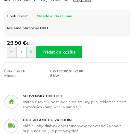
Dostupnosť:
Skladovo dostupné
Nie sme platcovia DPH
29,90 €
/
ks
Pridať do košíka
Číslo produktu:
BW1023019-FZ100
Výrobca:
B&W
SLOVENSKÝ OBCHOD
Vrátenie tovaru, odstúpenie od zmluvy, príp. reklamácia bez
zbytočných komplikácii v rámci SR
ODOSIELAME DO 24 HODÍN
Väčšinu objednávok dokážeme vyexpedovať do 24 hodín,
príp. v nasledujúci pracovný deň