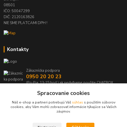
08501
IČO: 50047299
DIČ: 2120163826
NIE SME PLATCAMI DPH !
Kontakty
Zákaznícka podpora
0950 20 20 23
(Po-Pia, 13-15 hod.) ak nedvíhame použite CHATBOX
Spracovanie cookies
info@kabelmanie.sk
Náš e-shop a partneri potrebujú Váš
súhlas
s použitím súborov
cookies, aby Vám mohli zobrazovať informácie týkajúce sa Vašich
záujmov.