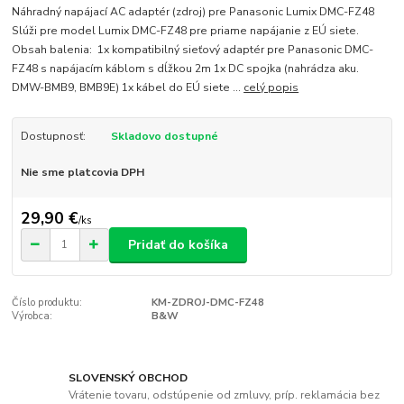
Náhradný napájací AC adaptér (zdroj) pre Panasonic Lumix DMC-FZ48
Slúži pre model Lumix DMC-FZ48 pre priame napájanie z EÚ siete.
Obsah balenia: 1x kompatibilný sieťový adaptér pre Panasonic DMC-
FZ48 s napájacím káblom s dĺžkou 2m 1x DC spojka (nahrádza aku.
DMW-BMB9, BMB9E) 1x kábel do EÚ siete ...
celý popis
Dostupnosť:
Skladovo dostupné
Nie sme platcovia DPH
29,90 €
/
ks
Pridať do košíka
Číslo produktu:
KM-ZDROJ-DMC-FZ48
Výrobca:
B&W
SLOVENSKÝ OBCHOD
Vrátenie tovaru, odstúpenie od zmluvy, príp. reklamácia bez