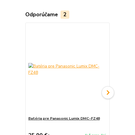
Odporúčame
2
Batéria pre Panasonic Lumix DMC-FZ48
Nabíjačka b
DMC-FZ48