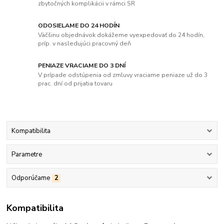
zbytočných komplikácii v rámci SR
ODOSIELAME DO 24 HODÍN
Väčšinu objednávok dokážeme vyexpedovať do 24 hodín,
príp. v nasledujúci pracovný deň
PENIAZE VRACIAME DO 3 DNÍ
V prípade odstúpenia od zmluvy vraciame peniaze už do 3
prac. dní od prijatia tovaru
Kompatibilita
Parametre
Odporúčame
2
Kompatibilita