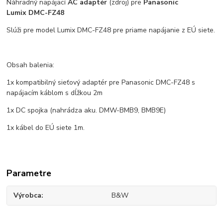
Náhradný napájací
AC
adaptér
(zdroj) pre
Panasonic
Lumix
DMC-FZ48
Slúži pre model Lumix DMC-FZ48 pre priame napájanie z EÚ siete.
Obsah balenia:
1x kompatibilný sieťový adaptér pre Panasonic DMC-FZ48 s
napájacím káblom s dĺžkou 2m
1x DC spojka (nahrádza aku. DMW-BMB9, BMB9E)
1x kábel do EÚ siete 1m.
Parametre
Výrobca
B&W