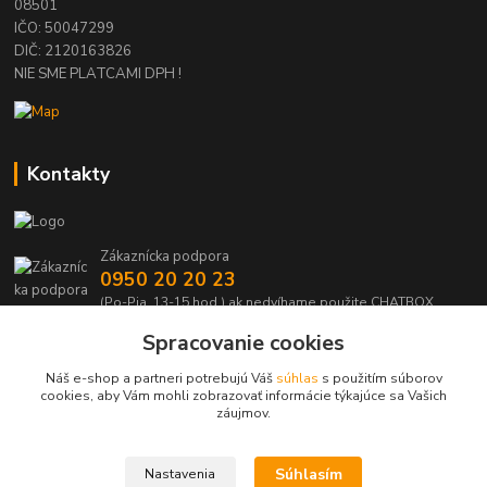
08501
IČO: 50047299
DIČ: 2120163826
NIE SME PLATCAMI DPH !
Kontakty
Zákaznícka podpora
0950 20 20 23
(Po-Pia, 13-15 hod.) ak nedvíhame použite CHATBOX
Spracovanie cookies
info@kabelmanie.sk
Náš e-shop a partneri potrebujú Váš
súhlas
s použitím súborov
cookies, aby Vám mohli zobrazovať informácie týkajúce sa Vašich
záujmov.
Súhlasím
Nastavenia