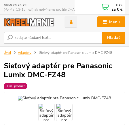
0
ks
0950 20 20 23
za
0 €
(Po-Pia, 13-15 hod.) ak nedvíhame použite CHATBOX
Menu
Hľadať
Úvod
Adaptéry
Sieťový adaptér pre Panasonic Lumix DMC-FZ48
Sieťový adaptér pre Panasonic
Lumix DMC-FZ48
TOP produkt