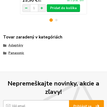
25,90 €
18,90 €
do 5 prac. dní
/
ks
/
k
Pridať do košíka
Tovar zaradený v kategóriách
Adaptéry
Panasonic
Nepremeškajte novinky, akcie a
zľavy!
Prihlásiť sa