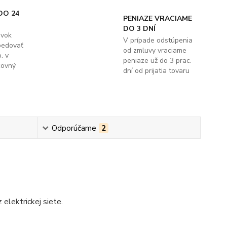
DO 24
PENIAZE VRACIAME
DO 3 DNÍ
ávok
V prípade odstúpenia
pedovať
od zmluvy vraciame
. v
peniaze už do 3 prac.
covný
dní od prijatia tovaru
Odporúčame
2
 elektrickej siete.