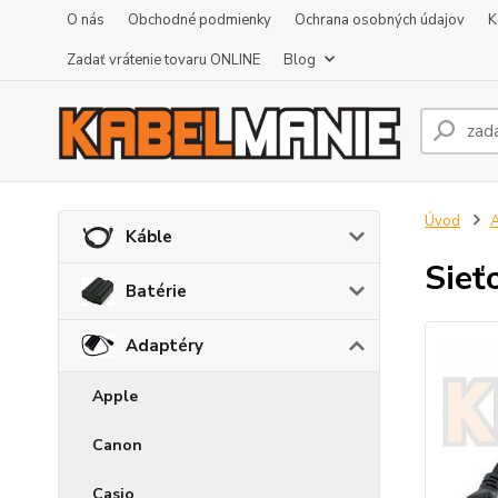
O nás
Obchodné podmienky
Ochrana osobných údajov
K
Zadať vrátenie tovaru ONLINE
Blog
Úvod
A
Káble
Sieť
Batérie
Adaptéry
Apple
Canon
Casio