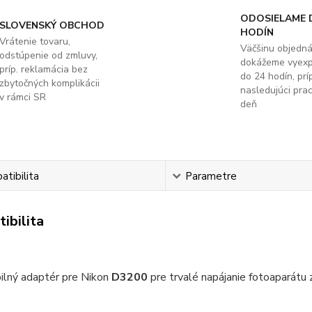
ODOSIELAME 
SLOVENSKÝ OBCHOD
HODÍN
Vrátenie tovaru,
Väčšinu objedn
odstúpenie od zmluvy,
dokážeme vyex
príp. reklamácia bez
do 24 hodín, príp
zbytočných komplikácii
nasledujúci pra
v rámci SR
deň
tibilita
Parametre
ibilita
ilný adaptér pre Nikon
D3200
pre trvalé napájanie fotoaparátu z