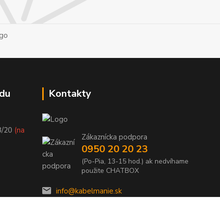
du
Kontakty
8/20
(na
Zákaznícka podpora
0950 20 20 23
(Po-Pia, 13-15 hod.) ak nedvíhame
použite CHATBOX
info@kabelmanie.sk