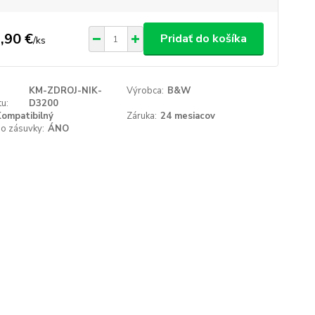
,90 €
Pridať do košíka
/
ks
KM-ZDROJ-NIK-
Výrobca:
B&W
u:
D3200
ompatibilný
Záruka:
24 mesiacov
do zásuvky:
ÁNO