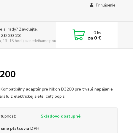
Prihlásenie
e si rady? Zavolajte.
0
ks
 20 20 23
za
0 €
a, 13-15 hod.) ak nedvíhame použite CHATBOX
3200
Kompatibilný adaptér pre Nikon D3200 pre trvalé napájanie
rátu z elektrickej siete.
celý popis
tupnosť:
Skladovo dostupné
 sme platcovia DPH