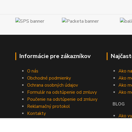
Informácie pre zákazníkov
Najčast
O nás
Ako n
Obchodné podmienky
Ako m
Ochrana osobných údajov
Ako mô
Formulár na odstúpenie od zmluvy
Ako m
Poučenie na odstúpenie od zmluvy
BLOG
Reklamačný protokol
Kontakty
Ako vy
Blog
roomb
Kedy v