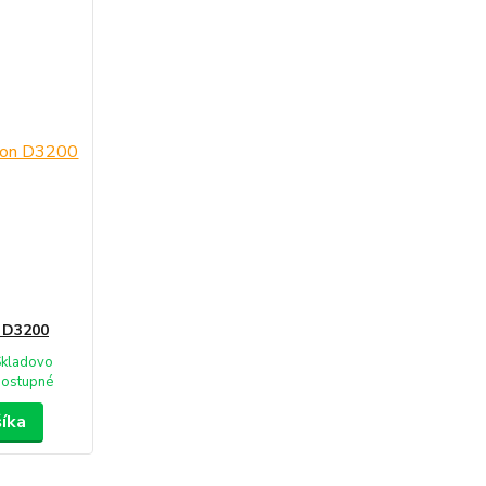
n D3200
Skladovo
dostupné
šíka