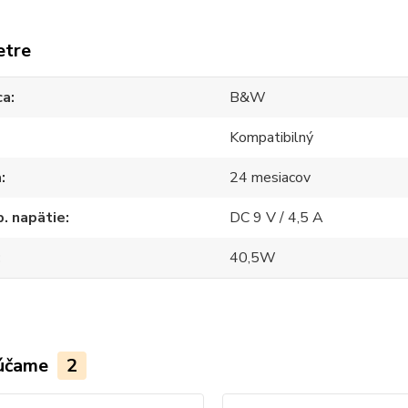
etre
ca
B&W
Kompatibilný
a
24 mesiacov
. napätie
DC 9 V / 4,5 A
40,5W
účame
2