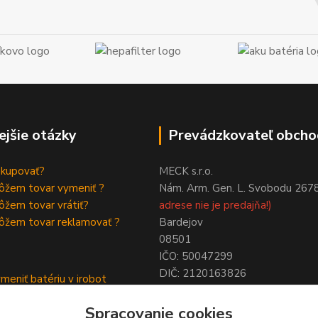
ejšie otázky
Prevádzkovateľ obcho
akupovať?
MECK s.r.o.
ôžem tovar vymeniť ?
Nám. Arm. Gen. L. Svobodu 267
žem tovar vrátiť?
adrese nie je predajňa!)
ôžem tovar reklamovať ?
Bardejov
08501
IČO: 50047299
DIČ: 2120163826
meniť batériu v irobot
NIE SME PLATCAMI DPH !
a
Spracovanie cookies
ymeniť batériu roomba