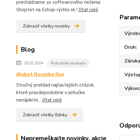
prechádzame zo softwarového riešenia
Shoptet na Eshop-rýchlo.sk !
čítať celé
Param
Zobraziť všetky novinky
Výrob
Druh
Blog
Záruk
28.02.2024
Robotické vysávače
iRobot Roomba 5xx
Výstup
Stručný prehľad najčastejších otázok,
Výkon
ktoré pravdepodobne v príručke
nenájdete...
čítať celé
Zobraziť všetky články
Odpor
Nepremeškajte novinky, akcie