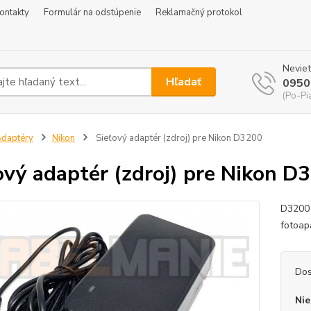
ontakty
Formulár na odstúpenie
Reklamačný protokol
Neviet
Hľadať
0950
(Po-Pi
daptéry
Nikon
Sieťový adaptér (zdroj) pre Nikon D3200
ový adaptér (zdroj) pre Nikon D
D3200 
fotoapa
Dos
Nie