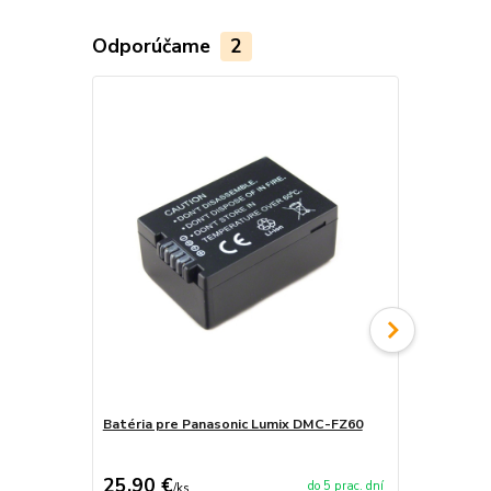
Odporúčame
2
Batéria pre Panasonic Lumix DMC-FZ60
Nabíjačka b
DMC-FZ60
25,90 €
18,90 €
do 5 prac. dní
/
ks
/
k