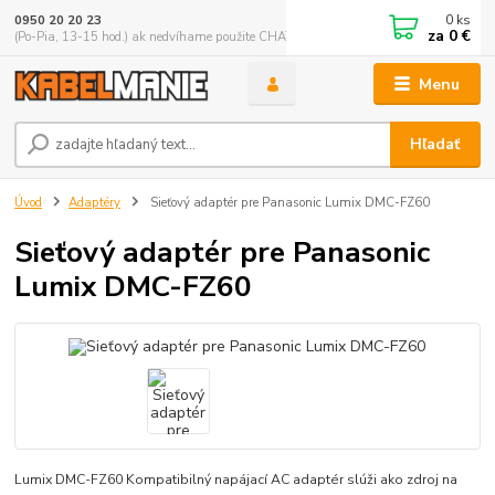
0
ks
0950 20 20 23
za
0 €
(Po-Pia, 13-15 hod.) ak nedvíhame použite CHATBOX
Menu
Hľadať
Úvod
Adaptéry
Sieťový adaptér pre Panasonic Lumix DMC-FZ60
Sieťový adaptér pre Panasonic
Lumix DMC-FZ60
Lumix DMC-FZ60 Kompatibilný napájací AC adaptér slúži ako zdroj na