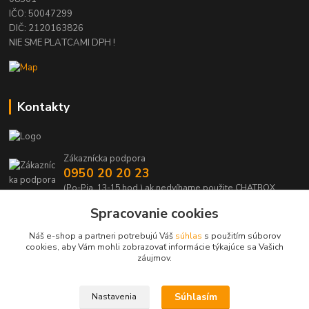
IČO: 50047299
DIČ: 2120163826
NIE SME PLATCAMI DPH !
Kontakty
Zákaznícka podpora
0950 20 20 23
(Po-Pia, 13-15 hod.) ak nedvíhame použite CHATBOX
Spracovanie cookies
info@kabelmanie.sk
Náš e-shop a partneri potrebujú Váš
súhlas
s použitím súborov
cookies, aby Vám mohli zobrazovať informácie týkajúce sa Vašich
záujmov.
Súhlasím
Nastavenia