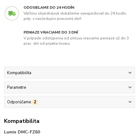
ODOSIELAME DO 24 HODÍN
Väčšinu objednávok dokážeme vyexpedovať do 24 hodín,
príp. v nasledujúci pracovný deň
PENIAZE VRACIAME DO 3 DNÍ
V prípade odstúpenia od zmluvy vraciame peniaze už do 3
prac. dní od prijatia tovaru
Kompatibilita
Parametre
Odporúčame
2
Kompatibilita
Lumix DMC-FZ60