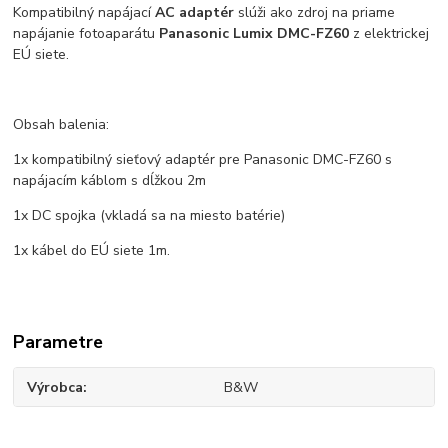
Kompatibilný napájací
AC
adaptér
slúži ako zdroj na priame
napájanie fotoaparátu
Panasonic Lumix
DMC-FZ60
z elektrickej
EÚ siete.
Obsah balenia:
1x kompatibilný sieťový adaptér pre Panasonic DMC-FZ60 s
napájacím káblom s dĺžkou 2m
1x DC spojka (vkladá sa na miesto batérie)
1x kábel do EÚ siete 1m.
Parametre
Výrobca
B&W