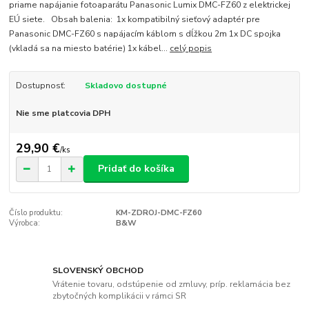
priame napájanie fotoaparátu Panasonic Lumix DMC-FZ60 z elektrickej
EÚ siete. Obsah balenia: 1x kompatibilný sieťový adaptér pre
Panasonic DMC-FZ60 s napájacím káblom s dĺžkou 2m 1x DC spojka
(vkladá sa na miesto batérie) 1x kábel...
celý popis
Dostupnosť:
Skladovo dostupné
Nie sme platcovia DPH
29,90 €
/
ks
Pridať do košíka
Číslo produktu:
KM-ZDROJ-DMC-FZ60
Výrobca:
B&W
SLOVENSKÝ OBCHOD
Vrátenie tovaru, odstúpenie od zmluvy, príp. reklamácia bez
zbytočných komplikácii v rámci SR