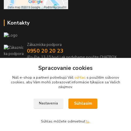
Kontakty
Zákaznícka podpora
0950 20 20 23
(Po-Pia, 13-15 hod.) ak nedvíhame použite CHATBOX
Spracovanie cookies
info@kabelmanie.sk
Náš e-shop a partneri potrebujú Váš
súhlas
s použitím súborov
cookies, aby Vám mohli zobrazovať informácie týkajúce sa Vašich
záujmov.
Súhlasím
Nastavenia
Upravit sběr cookies.
Súhlas môžete odmietnuť
tu
.
Vytvorené na
Eshop-rychlo.sk