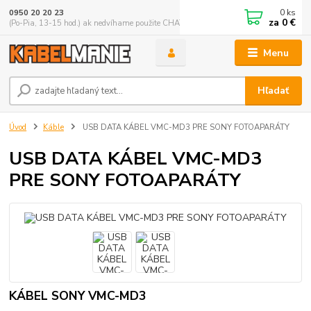
0
ks
0950 20 20 23
za
0 €
(Po-Pia, 13-15 hod.) ak nedvíhame použite CHATBOX
Menu
Hľadať
Úvod
Káble
USB DATA KÁBEL VMC-MD3 PRE SONY FOTOAPARÁTY
USB DATA KÁBEL VMC-MD3
PRE SONY FOTOAPARÁTY
KÁBEL SONY VMC-MD3