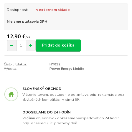
Dostupnosť:
v externom sklade
Nie sme platcovia DPH
12,90 €
/
ks
Pridať do košíka
Číslo produktu:
HY032
Výrobca:
Power Energy Mobile
SLOVENSKÝ OBCHOD
Vrátenie tovaru, odstúpenie od zmluvy, príp. reklamácia bez
zbytočných komplikácii v rámci SR
ODOSIELAME DO 24 HODÍN
Väčšinu objednávok dokážeme vyexpedovať do 24 hodín,
príp. v nasledujúci pracovný deň