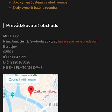
Ako vymeniť batériu v irobot roomba
Kedy vymeniť batériu roomba
Prevádzkovateľ obchodu
MECK s.r.o.
Nám. Arm. Gen. L. Svobodu 2678/20
(na adrese nie je predajňa!)
Bardejov
08501
IČO: 50047299
DIČ: 2120163826
NIE SME PLATCAMI DPH !