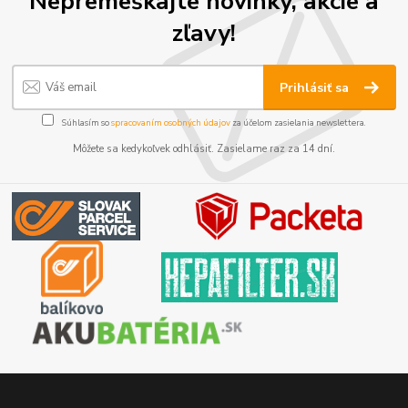
Nepremeškajte novinky, akcie a
zľavy!
Prihlásiť sa
Súhlasím so
spracovaním osobných údajov
za účelom zasielania newslettera.
Môžete sa kedykoľvek odhlásiť. Zasielame raz za 14 dní.