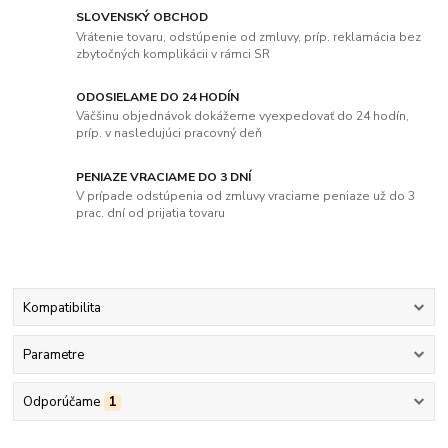
SLOVENSKÝ OBCHOD
Vrátenie tovaru, odstúpenie od zmluvy, príp. reklamácia bez
zbytočných komplikácii v rámci SR
ODOSIELAME DO 24 HODÍN
Väčšinu objednávok dokážeme vyexpedovať do 24 hodín,
príp. v nasledujúci pracovný deň
PENIAZE VRACIAME DO 3 DNÍ
V prípade odstúpenia od zmluvy vraciame peniaze už do 3
prac. dní od prijatia tovaru
Kompatibilita
Parametre
Odporúčame
1