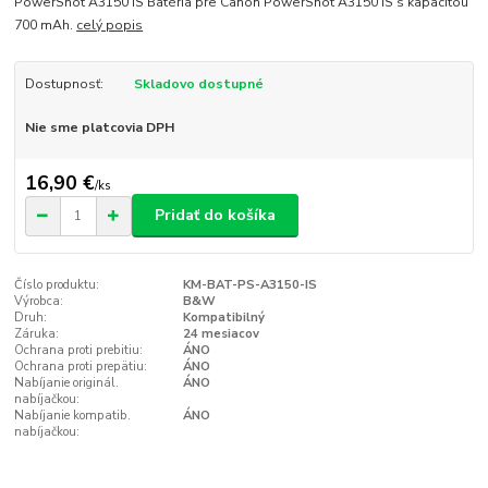
PowerShot A3150 IS Batéria pre Canon PowerShot A3150 IS s kapacitou
700 mAh.
celý popis
Dostupnosť:
Skladovo dostupné
Nie sme platcovia DPH
16,90 €
/
ks
Pridať do košíka
Číslo produktu:
KM-BAT-PS-A3150-IS
Výrobca:
B&W
Druh:
Kompatibilný
Záruka:
24 mesiacov
Ochrana proti prebitiu:
ÁNO
Ochrana proti prepätiu:
ÁNO
Nabíjanie originál.
ÁNO
nabíjačkou:
Nabíjanie kompatib.
ÁNO
nabíjačkou: