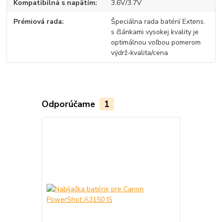
Kompatibilná s napätím
3.6V/3.7V
Prémiová rada
Špeciálna rada batérií Extens.
s článkami vysokej kvality je
optimálnou voľbou pomerom
výdrž-kvalita/cena
Odporúčame
1