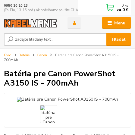
0
ks
0950 20 20 23
za
0 €
(Po-Pia, 13-15 hod.) ak nedvíhame použite CHATBOX
Menu
Hľadať
Úvod
Batérie
Canon
Batéria pre Canon PowerShot A3150 IS -
700mAh
Batéria pre Canon PowerShot
A3150 IS - 700mAh