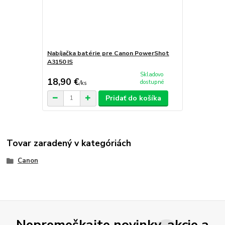
Nabíjačka batérie pre Canon PowerShot
A3150 IS
Skladovo
18,90 €
dostupné
/
ks
Pridať do košíka
Tovar zaradený v kategóriách
Canon
Nepremeškajte novinky, akcie a