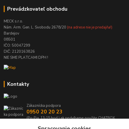
Prevádzkovateľ obchodu
MECK s.r.o.
Nám. Arm. Gen. L. Svobodu 2678/20
(na adrese nie je predajňa!)
Bardejov
08501
IČO: 50047299
DIČ: 2120163826
NIE SME PLATCAMI DPH !
Kontakty
Zákaznícka podpora
0950 20 20 23
(Po-Pia, 13-15 hod.) ak nedvíhame použite CHATBOX
Spracovanie cookies
info@kabelmanie.sk