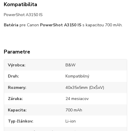
Kompatibilita
PowerShot A3150 IS
Batéria
pre Canon
PowerShot A3150 IS
s kapacitou 700 mAh.
Parametre
Výrobca
B&W
Druh
Kompatibilný
Rozmery
40x35x5mm (DxŠxV)
Záruka
24 mesiacov
Kapacita
700 mAh
Typ článkov
Li-ion