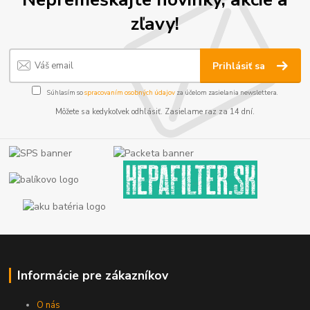
zľavy!
Prihlásiť sa
Súhlasím so
spracovaním osobných údajov
za účelom zasielania newslettera.
Môžete sa kedykoľvek odhlásiť. Zasielame raz za 14 dní.
Informácie pre zákazníkov
O nás