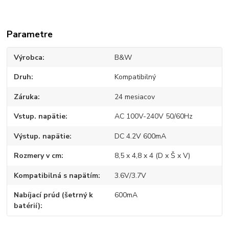
Parametre
Výrobca
B&W
Druh
Kompatibilný
Záruka
24 mesiacov
Vstup. napätie
AC 100V-240V 50/60Hz
Výstup. napätie
DC 4.2V 600mA
Rozmery v cm
8,5 x 4,8 x 4 (D x Š x V)
Kompatibilná s napätím
3.6V/3.7V
Nabíjací prúd (šetrný k
600mA
batérií)