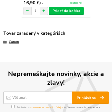
16,90 €
dostupné
/
ks
Pridať do košíka
Tovar zaradený v kategóriách
Canon
Nepremeškajte novinky, akcie a
zľavy!
Prihlásiť sa
Súhlasím so
spracovaním osobných údajov
za účelom zasielania newslettera.