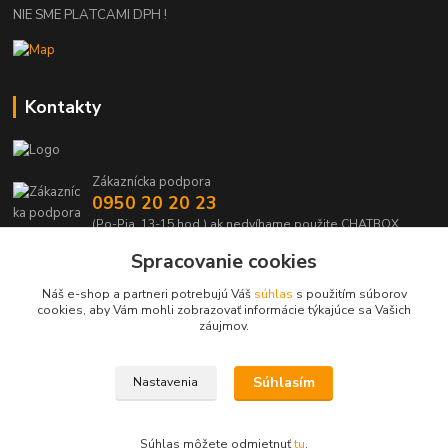
NIE SME PLATCAMI DPH !
Kontakty
Zákaznícka podpora
0950 20 20 23
(Po-Pia, 13-15 hod.) ak nedvíhame použite CHATBOX
Spracovanie cookies
info@kabelmanie.sk
Náš e-shop a partneri potrebujú Váš
súhlas
s použitím súborov
cookies, aby Vám mohli zobrazovať informácie týkajúce sa Vašich
záujmov.
Súhlasím
Nastavenia
Upravit sběr cookies.
Súhlas môžete odmietnuť
tu
.