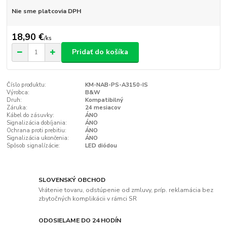
Nie sme platcovia DPH
18,90 €
/
ks
Pridať do košíka
Číslo produktu:
KM-NAB-PS-A3150-IS
Výrobca:
B&W
Druh:
Kompatibilný
Záruka:
24 mesiacov
Kábel do zásuvky:
ÁNO
Signalizácia dobíjania:
ÁNO
Ochrana proti prebitiu:
ÁNO
Signalizácia ukončenia:
ÁNO
Spôsob signalízácie:
LED diódou
SLOVENSKÝ OBCHOD
Vrátenie tovaru, odstúpenie od zmluvy, príp. reklamácia bez
zbytočných komplikácii v rámci SR
ODOSIELAME DO 24 HODÍN