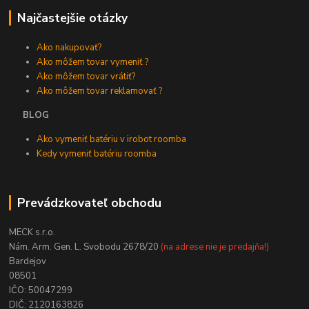
Najčastejšie otázky
Ako nakupovať?
Ako môžem tovar vymeniť ?
Ako môžem tovar vrátiť?
Ako môžem tovar reklamovať ?
BLOG
Ako vymeniť batériu v irobot roomba
Kedy vymeniť batériu roomba
Prevádzkovateľ obchodu
MECK s.r.o.
Nám. Arm. Gen. L. Svobodu 2678/20
(na adrese nie je predajňa!)
Bardejov
08501
IČO: 50047299
DIČ: 2120163826