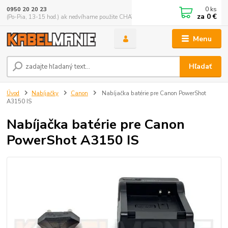
0
ks
0950 20 20 23
za
0 €
(Po-Pia, 13-15 hod.) ak nedvíhame použite CHATBOX
Menu
Hľadať
Úvod
Nabíjačky
Canon
Nabíjačka batérie pre Canon PowerShot
A3150 IS
Nabíjačka batérie pre Canon
PowerShot A3150 IS