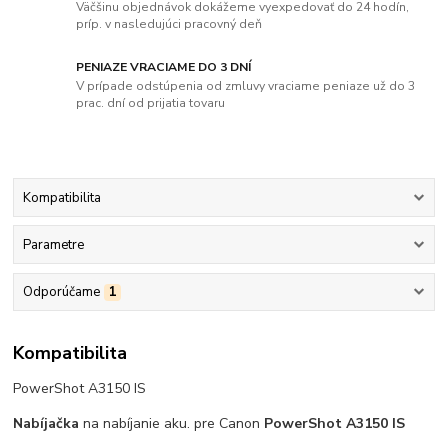
Väčšinu objednávok dokážeme vyexpedovať do 24 hodín,
príp. v nasledujúci pracovný deň
PENIAZE VRACIAME DO 3 DNÍ
V prípade odstúpenia od zmluvy vraciame peniaze už do 3
prac. dní od prijatia tovaru
Kompatibilita
Parametre
Odporúčame
1
Kompatibilita
PowerShot A3150 IS
Nabíjačka
na nabíjanie aku. pre Canon
PowerShot A3150 IS