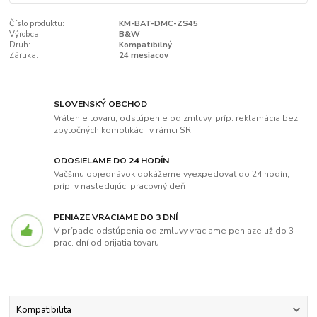
Číslo produktu:
KM-BAT-DMC-ZS45
Výrobca:
B&W
Druh:
Kompatibilný
Záruka:
24 mesiacov
SLOVENSKÝ OBCHOD
Vrátenie tovaru, odstúpenie od zmluvy, príp. reklamácia bez
zbytočných komplikácii v rámci SR
ODOSIELAME DO 24 HODÍN
Väčšinu objednávok dokážeme vyexpedovať do 24 hodín,
príp. v nasledujúci pracovný deň
PENIAZE VRACIAME DO 3 DNÍ
V prípade odstúpenia od zmluvy vraciame peniaze už do 3
prac. dní od prijatia tovaru
Kompatibilita