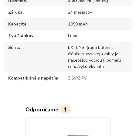
Rozmery
40x32x8mm (DxŠxV)
Záruka
24 mesiacov
Kapacita
1050 mAh
Typ článkov
Li-ion
Séria
EXTENS. (rada batérií s
článkami vysokej kvality je
najlepšiou voľbou k pomeru
cena/výkon/kvalita
Kompatibilná s napätím
3.6V/3.7V
Odporúčame
1