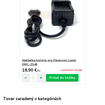
Nabíjačka batérie pre Panasonic Lumix
DMC-ZS45
18,90 €
v externom sklade
/
ks
Pridať do košíka
Tovar zaradený v kategóriách