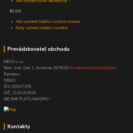
Ako môžem tovar reklamovať ?
BLOG
Ako vymeniť batériu v irobot roomba
Kedy vymeniť batériu roomba
Prevádzkovateľ obchodu
MECK s.r.o.
Nám. Arm. Gen. L. Svobodu 2678/20
(na adrese nie je predajňa!)
Bardejov
08501
IČO: 50047299
DIČ: 2120163826
NIE SME PLATCAMI DPH !
Kontakty