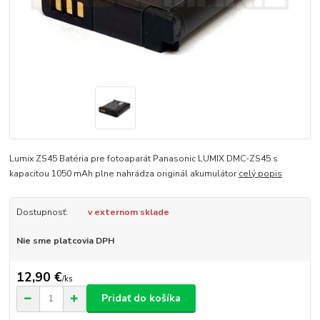
Lumix ZS45 Batéria pre fotoaparát Panasonic LUMIX DMC-ZS45 s
kapacitou 1050 mAh plne nahrádza originál akumulátor
celý popis
Dostupnosť:
v externom sklade
Nie sme platcovia DPH
12,90 €
/
ks
Pridať do košíka