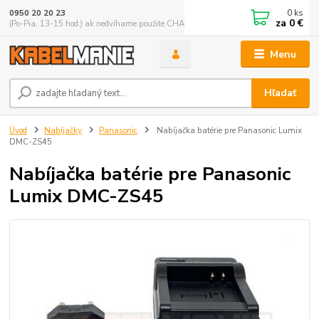
0
ks
0950 20 20 23
za
0 €
(Po-Pia, 13-15 hod.) ak nedvíhame použite CHATBOX
Menu
Hľadať
Úvod
Nabíjačky
Panasonic
Nabíjačka batérie pre Panasonic Lumix
DMC-ZS45
Nabíjačka batérie pre Panasonic
Lumix DMC-ZS45