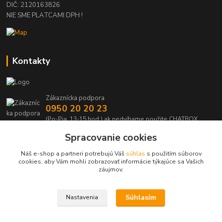
DIČ: 2120163826
NIE SME PLATCAMI DPH !
Kontakty
Zákaznícka podpora
0950 20 20 23
(Po-Pia, 13-15 hod.) ak nedvíhame použite CHATBOX
Spracovanie cookies
info@kabelmanie.sk
Náš e-shop a partneri potrebujú Váš
súhlas
s použitím súborov
cookies, aby Vám mohli zobrazovať informácie týkajúce sa Vašich
záujmov.
Súhlasím
Nastavenia
Upravit sběr cookies.