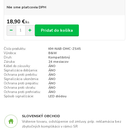
Nie sme platcovia DPH
18,90 €
/
ks
Pridať do košíka
Číslo produktu:
KM-NAB-DMC-ZS45
Výrobca:
B&W
Druh:
Kompatibilný
Záruka:
24 mesiacov
Kábel do zásuvky:
ÁNO
Signalizácia dobíjania:
ÁNO
Ochrana proti prebitiu:
ÁNO
Signalizácia ukončenia:
ÁNO
Ochrana proti prepätiu:
ÁNO
Ochrana proti skratu:
ÁNO
Ochrana proti prehriatiu:
ÁNO
Spôsob signalízácie:
LED diódou
SLOVENSKÝ OBCHOD
Vrátenie tovaru, odstúpenie od zmluvy, príp. reklamácia bez
zbytočných komplikácii v rámci SR