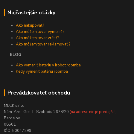
Najčastejšie otázky
Ako nakupovať?
Ako môžem tovar vymeniť ?
Ako môžem tovar vrátiť?
Ako môžem tovar reklamovať ?
BLOG
Ako vymeniť batériu v irobot roomba
Kedy vymeniť batériu roomba
Prevádzkovateľ obchodu
MECK s.r.o.
Nám. Arm. Gen. L. Svobodu 2678/20
(na adrese nie je predajňa!)
Bardejov
08501
IČO: 50047299