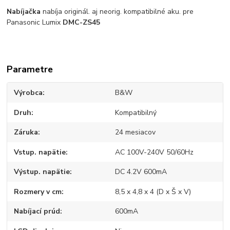
Nabíjačka
nabíja originál. aj neorig. kompatibilné aku. pre
Panasonic Lumix
DMC-ZS45
Parametre
Výrobca
B&W
Druh
Kompatibilný
Záruka
24 mesiacov
Vstup. napätie
AC 100V-240V 50/60Hz
Výstup. napätie
DC 4.2V 600mA
Rozmery v cm
8,5 x 4,8 x 4 (D x Š x V)
Nabíjací prúd
600mA