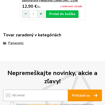
Batéria pre Panasonic Lumix DMC-ZS45
12,90 €
v externom sklade
/
ks
Pridať do košíka
Tovar zaradený v kategóriách
Panasonic
Nepremeškajte novinky, akcie a
zľavy!
Prihlásiť sa
Súhlasím so
spracovaním osobných údajov
za účelom zasielania newslettera.