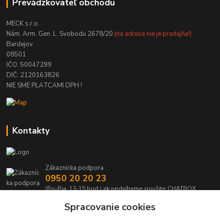
Prevádzkovateľ obchodu
MECK s.r.o.
Nám. Arm. Gen. L. Svobodu 2678/20
(na adrese nie je predajňa!)
Bardejov
08501
IČO: 50047299
DIČ: 2120163826
NIE SME PLATCAMI DPH !
Kontakty
Zákaznícka podpora
0950 20 20 23
(Po-Pia, 13-15 hod.) ak nedvíhame použite CHATBOX
Spracovanie cookies
info@kabelmanie.sk