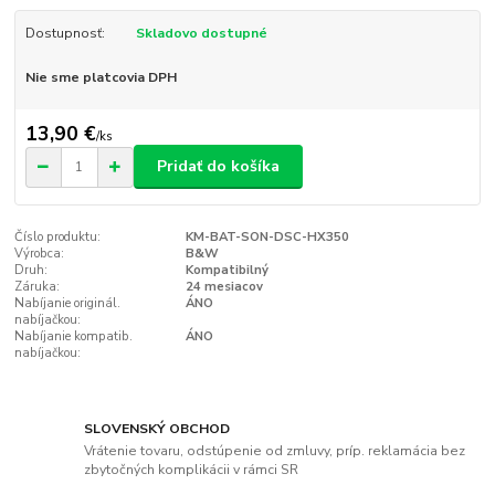
Dostupnosť:
Skladovo dostupné
Nie sme platcovia DPH
13,90 €
/
ks
Pridať do košíka
Číslo produktu:
KM-BAT-SON-DSC-HX350
Výrobca:
B&W
Druh:
Kompatibilný
Záruka:
24 mesiacov
Nabíjanie originál.
ÁNO
nabíjačkou:
Nabíjanie kompatib.
ÁNO
nabíjačkou:
SLOVENSKÝ OBCHOD
Vrátenie tovaru, odstúpenie od zmluvy, príp. reklamácia bez
zbytočných komplikácii v rámci SR