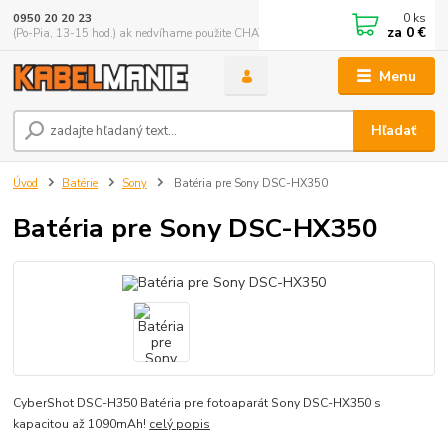
0
ks
0950 20 20 23
za
0 €
(Po-Pia, 13-15 hod.) ak nedvíhame použite CHATBOX
Menu
Hľadať
Úvod
Batérie
Sony
Batéria pre Sony DSC-HX350
Batéria pre Sony DSC-HX350
CyberShot DSC-H350 Batéria pre fotoaparát Sony DSC-HX350 s
kapacitou až 1090mAh!
celý popis