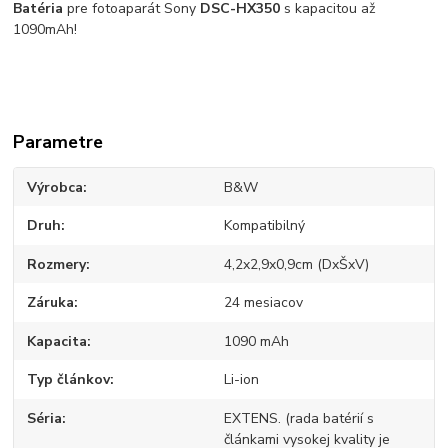
Batéria
pre fotoaparát Sony
DSC-HX350
s kapacitou až
1090mAh!
Parametre
Výrobca
B&W
Druh
Kompatibilný
Rozmery
4,2x2,9x0,9cm (DxŠxV)
Záruka
24 mesiacov
Kapacita
1090 mAh
Typ článkov
Li-ion
Séria
EXTENS. (rada batérií s
článkami vysokej kvality je