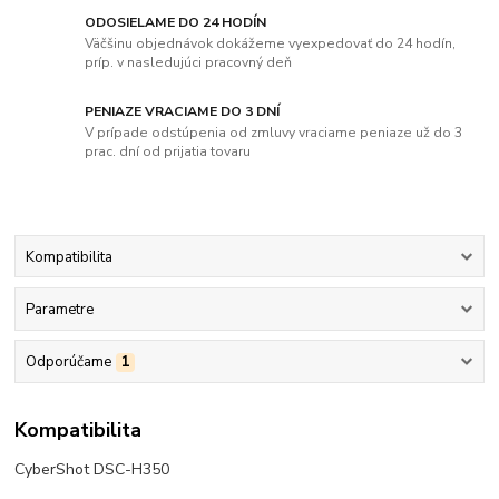
ODOSIELAME DO 24 HODÍN
Väčšinu objednávok dokážeme vyexpedovať do 24 hodín,
príp. v nasledujúci pracovný deň
PENIAZE VRACIAME DO 3 DNÍ
V prípade odstúpenia od zmluvy vraciame peniaze už do 3
prac. dní od prijatia tovaru
Kompatibilita
Parametre
Odporúčame
1
Kompatibilita
CyberShot DSC-H350