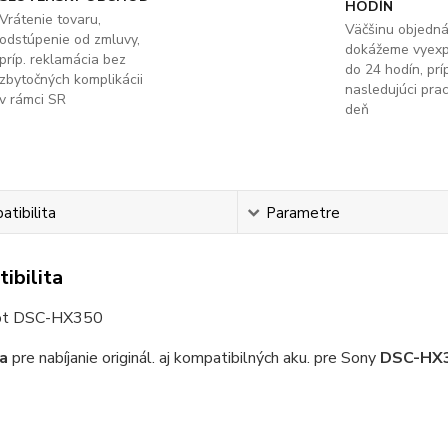
HODÍN
Vrátenie tovaru,
Väčšinu objedn
odstúpenie od zmluvy,
dokážeme vyex
príp. reklamácia bez
do 24 hodín, príp
zbytočných komplikácii
nasledujúci pra
v rámci SR
deň
tibilita
Parametre
ibilita
ot DSC-HX350
a
pre nabíjanie originál. aj kompatibilných aku. pre Sony
DSC-HX