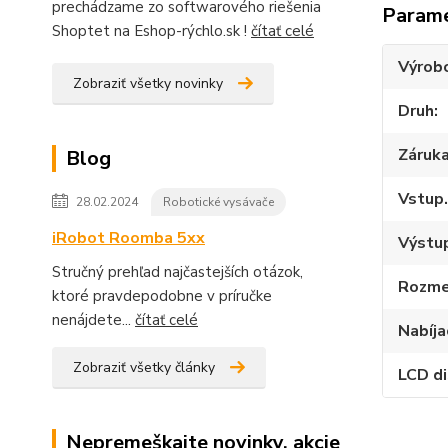
prechádzame zo softwarového riešenia
Param
Shoptet na Eshop-rýchlo.sk !
čítať celé
Výrob
Zobraziť všetky novinky
Druh
Záruk
Blog
Vstup.
28.02.2024
Robotické vysávače
iRobot Roomba 5xx
Výstup
Stručný prehľad najčastejších otázok,
Rozme
ktoré pravdepodobne v príručke
nenájdete...
čítať celé
Nabíja
Zobraziť všetky články
LCD di
Nepremeškajte novinky, akcie