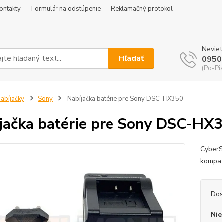
ontakty
Formulár na odstúpenie
Reklamačný protokol
Neviet
Hľadať
0950
(Po-Pi
abíjačky
Sony
Nabíjačka batérie pre Sony DSC-HX350
jačka batérie pre Sony DSC-HX
CyberS
kompat
Dos
Nie