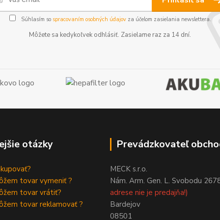
Prihlásiť sa
Súhlasím so
spracovaním osobných údajov
za účelom zasielania newslettera.
Môžete sa kedykoľvek odhlásiť. Zasielame raz za 14 dní.
ejšie otázky
Prevádzkovateľ obcho
akupovať?
MECK s.r.o.
ôžem tovar vymeniť ?
Nám. Arm. Gen. L. Svobodu 267
žem tovar vrátiť?
adrese nie je predajňa!)
ôžem tovar reklamovať ?
Bardejov
08501