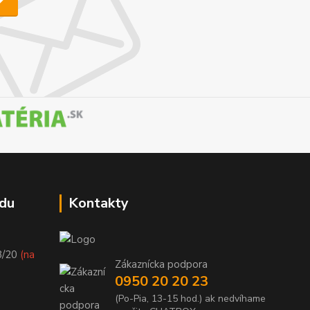
du
Kontakty
8/20
(na
Zákaznícka podpora
0950 20 20 23
(Po-Pia, 13-15 hod.) ak nedvíhame