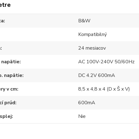
etre
ca
B&W
Kompatibilný
a
24 mesiacov
 napätie
AC 100V-240V 50/60Hz
. napätie
DC 4.2V 600mA
ry v cm
8,5 x 4,8 x 4 (D x Š x V)
cí prúd
600mA
splej
Nie