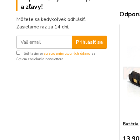
a zľavy!
Odpor
Môžete sa kedykoľvek odhlásiť.
Zasielame raz za 14 dní.
Prihlásiť sa
Súhlasím so
spracovaním osobných údajov
za
účelom zasielania newslettera.
Batéria
13,90