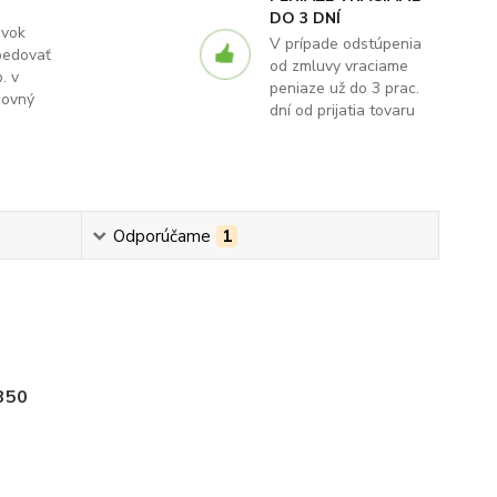
DO 3 DNÍ
ávok
V prípade odstúpenia
pedovať
od zmluvy vraciame
. v
peniaze už do 3 prac.
covný
dní od prijatia tovaru
Odporúčame
1
350