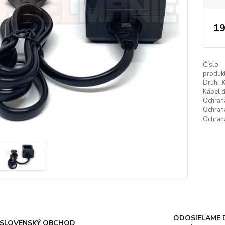
19
Číslo
produkt
Druh:
K
Kábel 
Ochrana
Ochrana
Ochrana
ODOSIELAME 
SLOVENSKÝ OBCHOD