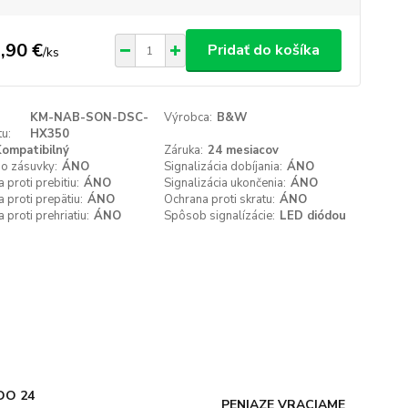
,90 €
Pridať do košíka
/
ks
KM-NAB-SON-DSC-
Výrobca:
B&W
u:
HX350
ompatibilný
Záruka:
24 mesiacov
do zásuvky:
ÁNO
Signalizácia dobíjania:
ÁNO
 proti prebitiu:
ÁNO
Signalizácia ukončenia:
ÁNO
 proti prepätiu:
ÁNO
Ochrana proti skratu:
ÁNO
 proti prehriatiu:
ÁNO
Spôsob signalízácie:
LED diódou
DO 24
PENIAZE VRACIAME