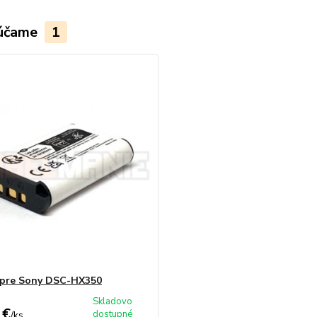
účame
1
 pre Sony DSC-HX350
Skladovo
 €
dostupné
/
ks