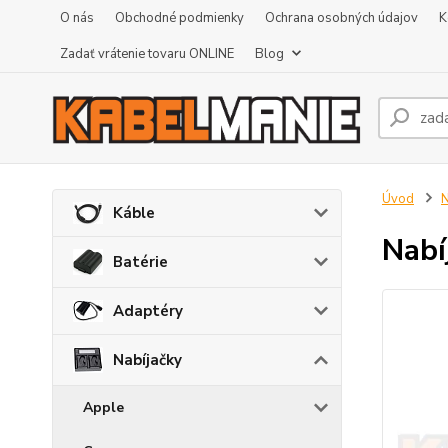
O nás
Obchodné podmienky
Ochrana osobných údajov
K
Zadať vrátenie tovaru ONLINE
Blog
Úvod
N
Káble
Nabí
Batérie
Adaptéry
Nabíjačky
Apple