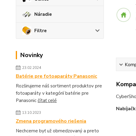
Náradie
Filtre
Novinky
Kompa
23.02.2024
Batérie pre fotoaparáty Panasonic
Kompat
Rozširujeme náš sortiment produktov pre
fotoaparáty v kategórií batérie pre
CyberSh
Panasonic
čítať celé
Nabíjačk
13.10.2023
Zmena programového riešenia
Nechceme byť už obmedzovaný a preto