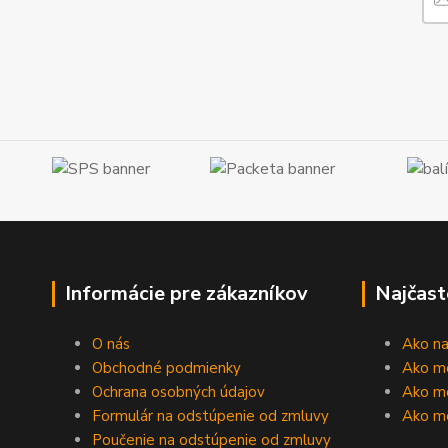
Informácie pre zákazníkov
Najčast
O nás
Ako n
Obchodné podmienky
Ako m
Ochrana osobných údajov
Ako mô
Formulár na odstúpenie od zmluvy
Ako m
Poučenie na odstúpenie od zmluvy