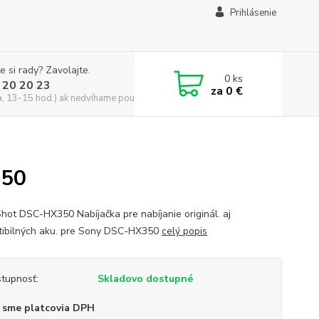
Prihlásenie
e si rady? Zavolajte.
0
ks
 20 20 23
za
0 €
a, 13-15 hod.) ak nedvíhame použite CHATBOX
350
hot DSC-HX350 Nabíjačka pre nabíjanie originál. aj
ibilných aku. pre Sony DSC-HX350
celý popis
tupnosť:
Skladovo dostupné
 sme platcovia DPH