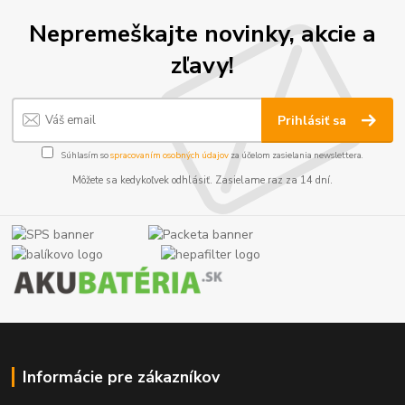
Nepremeškajte novinky, akcie a
zľavy!
Prihlásiť sa
Súhlasím so
spracovaním osobných údajov
za účelom zasielania newslettera.
Môžete sa kedykoľvek odhlásiť. Zasielame raz za 14 dní.
Informácie pre zákazníkov