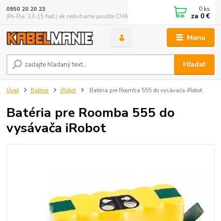
0
ks
0950 20 20 23
za
0 €
(Po-Pia, 13-15 hod.) ak nedvíhame použite CHATBOX
Menu
Hľadať
Úvod
Batérie
iRobot
Batéria pre Roomba 555 do vysávača iRobot
Batéria pre Roomba 555 do
vysávača iRobot