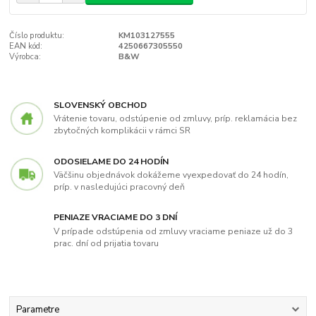
Číslo produktu:
KM103127555
EAN kód:
4250667305550
Výrobca:
B&W
SLOVENSKÝ OBCHOD
Vrátenie tovaru, odstúpenie od zmluvy, príp. reklamácia bez
zbytočných komplikácii v rámci SR
ODOSIELAME DO 24 HODÍN
Väčšinu objednávok dokážeme vyexpedovať do 24 hodín,
príp. v nasledujúci pracovný deň
PENIAZE VRACIAME DO 3 DNÍ
V prípade odstúpenia od zmluvy vraciame peniaze už do 3
prac. dní od prijatia tovaru
Parametre