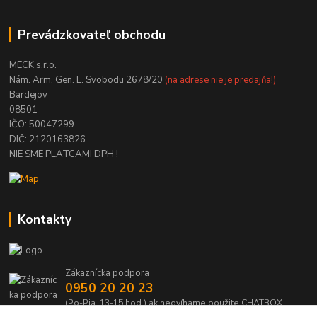
Prevádzkovateľ obchodu
MECK s.r.o.
Nám. Arm. Gen. L. Svobodu 2678/20
(na adrese nie je predajňa!)
Bardejov
08501
IČO: 50047299
DIČ: 2120163826
NIE SME PLATCAMI DPH !
Kontakty
Zákaznícka podpora
0950 20 20 23
(Po-Pia, 13-15 hod.) ak nedvíhame použite CHATBOX