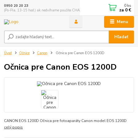
0
ks
0950 20 20 23
za
0 €
(Po-Pia, 13-15 hod.) ak nedvíhame použite CHATBOX
Menu
Hľadať
Úvod
Očnice
Canon
Očnica pre Canon EOS 1200D
Očnica pre Canon EOS 1200D
CANON EOS 1200D Očnica pre fotoaparáty Canon model EOS 1200D
celý popis