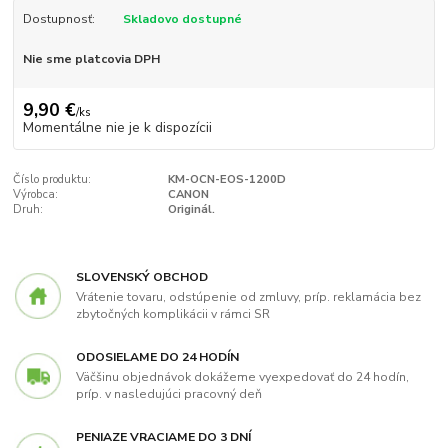
Dostupnosť:
Skladovo dostupné
Nie sme platcovia DPH
9,90 €
/
ks
Momentálne nie je k dispozícii
Číslo produktu:
KM-OCN-EOS-1200D
Výrobca:
CANON
Druh:
Originál.
SLOVENSKÝ OBCHOD
Vrátenie tovaru, odstúpenie od zmluvy, príp. reklamácia bez
zbytočných komplikácii v rámci SR
ODOSIELAME DO 24 HODÍN
Väčšinu objednávok dokážeme vyexpedovať do 24 hodín,
príp. v nasledujúci pracovný deň
PENIAZE VRACIAME DO 3 DNÍ