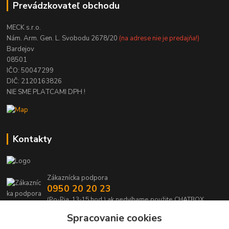
Prevádzkovateľ obchodu
MECK s.r.o.
Nám. Arm. Gen. L. Svobodu 2678/20
(na adrese nie je predajňa!)
Bardejov
08501
IČO: 50047299
DIČ: 2120163826
NIE SME PLATCAMI DPH !
Kontakty
Zákaznícka podpora
0950 20 20 23
(Po-Pia, 13-15 hod.) ak nedvíhame použite CHATBOX
Spracovanie cookies
info@kabelmanie.sk